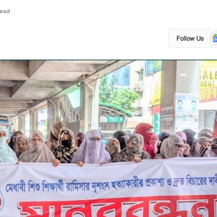
Read
Go
Follow Us
N