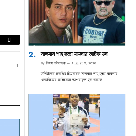
lr
Email
সালমান শাহ হত্যা মামলায় আটক ডন
নিজস্ব প্রতিবেদক
By
August 9, 2026
Website
ঢালিউডের জনপ্রিয় চিত্রনায়ক সালমান শাহ হত্যা মামলায়
খলচরিত্রের অভিনেতা আশরাফুল হক ডনকে…