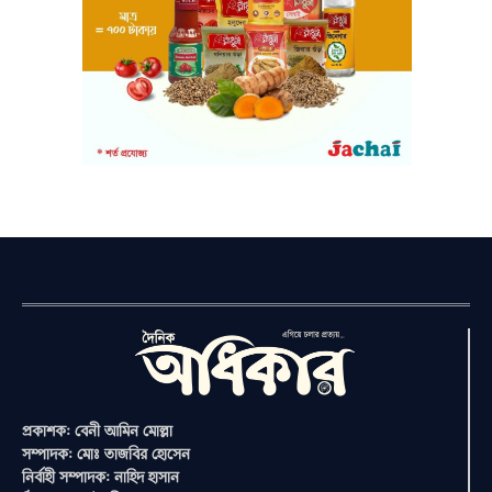
প্রকাশক: বেনী আমিন মোল্লা
সম্পাদক: মোঃ তাজবির হোসেন
নির্বাহী সম্পাদক: নাহিদ হাসান