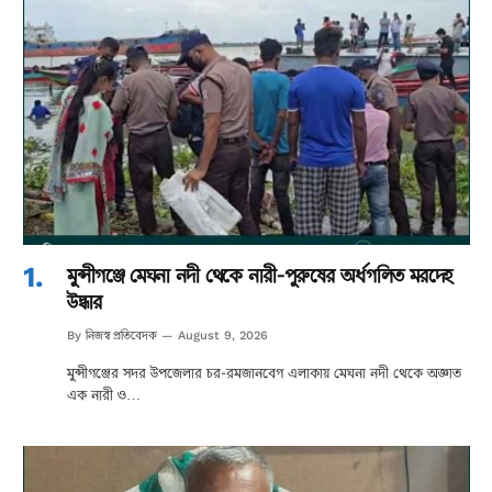
মুন্সীগঞ্জে মেঘনা নদী থেকে নারী-পুরুষের অর্ধগলিত মরদেহ
উদ্ধার
নিজস্ব প্রতিবেদক
By
August 9, 2026
মুন্সীগঞ্জের সদর উপজেলার চর-রমজানবেগ এলাকায় মেঘনা নদী থেকে অজ্ঞাত
এক নারী ও…