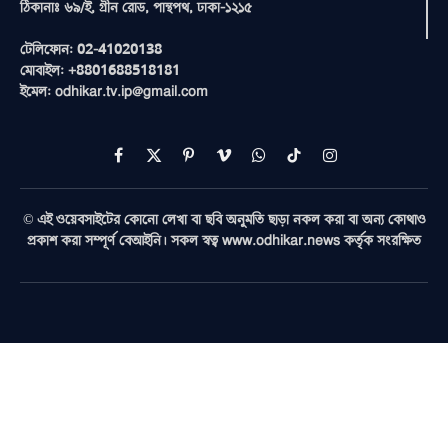
ঠিকানাঃ ৬৯/ই, গ্রীন রোড, পান্থপথ, ঢাকা-১২১৫
টেলিফোন: 02-41020138
মোবাইল: +8801688518181
ইমেল: odhikar.tv.ip@gmail.com
Facebook
X
Pinterest
Vimeo
WhatsApp
TikTok
Instagram
(Twitter)
© এই ওয়েবসাইটের কোনো লেখা বা ছবি অনুমতি ছাড়া নকল করা বা অন্য কোথাও
প্রকাশ করা সম্পূর্ণ বেআইনি। সকল স্বত্ব www.odhikar.news কর্তৃক সংরক্ষিত