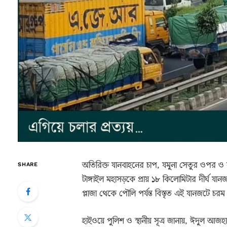
অতিরিক্ত যানবাহনের চাপ, যমুনা সেতুর ওপর 
SHARE
টাঙ্গাইল মহাসড়কে প্রায় ১৮ কিলোমিটার দীর্ঘ যা
প্লাজা থেকে পৌলি পর্যন্ত বিস্তৃত এই যানজটে চরম 
হাইওয়ে পুলিশ ও স্থানীয় সূত্র জানায়, ঈদুল আজহার