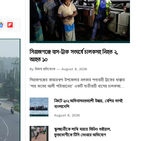
ogle
Flipboard
ews
সিরাজগঞ্জে বাস-ট্রাক সংঘর্ষে চালকসহ নিহত ২,
আহত ১০
নিজস্ব প্রতিবেদক
By
August 8, 2026
সিরাজগঞ্জের কামারখন্দ উপজেলার নলকায় পণ্যবাহী ট্রাকের ধাক্কায়
‘শাহ ফতেহ আলী পরিবহনের’ একটি যাত্রীবাহী বাসের চালকসহ…
ক্রিটে ২০২ অভিবাসনপ্রত্যাশী উদ্ধার, বেশির ভাগই
বাংলাদেশি
August 8, 2026
স্কুলছাত্রীকে লাথি মারার ভিডিও ভাইরাল,
ভুক্তভোগীকে টিসি দেওয়ার অভিযোগ