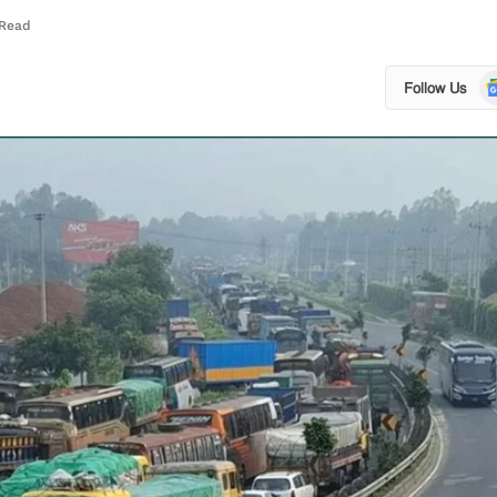
 Read
Go
Follow Us
N