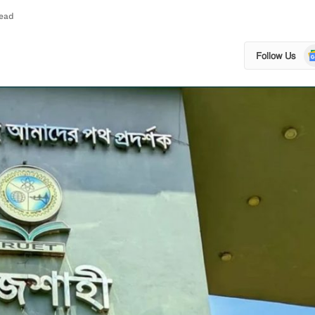
Read
Go
Follow Us
N