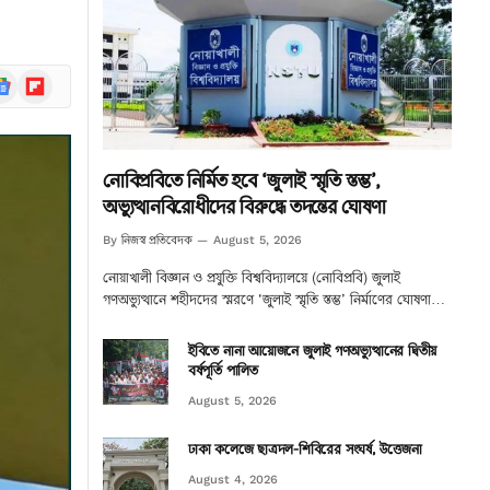
ogle
Flipboard
ews
নোবিপ্রবিতে নির্মিত হবে ‘জুলাই স্মৃতি স্তম্ভ’,
অভ্যুত্থানবিরোধীদের বিরুদ্ধে তদন্তের ঘোষণা
নিজস্ব প্রতিবেদক
By
August 5, 2026
নোয়াখালী বিজ্ঞান ও প্রযুক্তি বিশ্ববিদ্যালয়ে (নোবিপ্রবি) জুলাই
গণঅভ্যুত্থানে শহীদদের স্মরণে ‘জুলাই স্মৃতি স্তম্ভ’ নির্মাণের ঘোষণা…
ইবিতে নানা আয়োজনে জুলাই গণঅভ্যুত্থানের দ্বিতীয়
বর্ষপূর্তি পালিত
August 5, 2026
ঢাকা কলেজে ছাত্রদল-শিবিরের সংঘর্ষ, উত্তেজনা
August 4, 2026