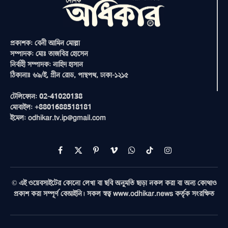
প্রকাশক: বেনী আমিন মোল্লা
সম্পাদক: মোঃ তাজবির হোসেন
নির্বাহী সম্পাদক: নাহিদ হাসান
ঠিকানাঃ ৬৯/ই, গ্রীন রোড, পান্থপথ, ঢাকা-১২১৫
টেলিফোন: 02-41020138
মোবাইল: +8801688518181
ইমেল: odhikar.tv.ip@gmail.com
Facebook
X
Pinterest
Vimeo
WhatsApp
TikTok
Instagram
(Twitter)
© এই ওয়েবসাইটের কোনো লেখা বা ছবি অনুমতি ছাড়া নকল করা বা অন্য কোথাও
প্রকাশ করা সম্পূর্ণ বেআইনি। সকল স্বত্ব www.odhikar.news কর্তৃক সংরক্ষিত