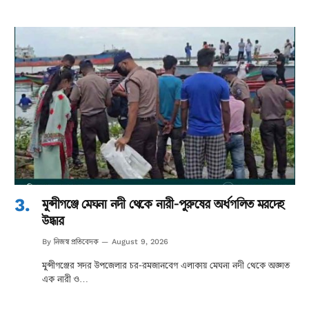
মুন্সীগঞ্জে মেঘনা নদী থেকে নারী-পুরুষের অর্ধগলিত মরদেহ
উদ্ধার
নিজস্ব প্রতিবেদক
By
August 9, 2026
মুন্সীগঞ্জের সদর উপজেলার চর-রমজানবেগ এলাকায় মেঘনা নদী থেকে অজ্ঞাত
এক নারী ও…