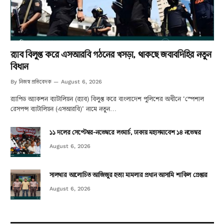
র‌্যাব বিলুপ্ত করে এসআরবি গঠনের খসড়া, থাকছে জবাবদিহির নতুন
বিধান
নিজস্ব প্রতিবেদক
By
August 6, 2026
র‌্যাপিড অ্যাকশন ব্যাটালিয়ন (র‌্যাব) বিলুপ্ত করে বাংলাদেশ পুলিশের অধীনে ‘স্পেশাল
রেসপন্স ব্যাটালিয়ন (এসআরবি)’ নামে নতুন…
১১ দলের সেপ্টেম্বর-নভেম্বরে লংমার্চ, ঢাকায় মহাসমাবেশ ১৪ নভেম্বর
August 6, 2026
সালথার আলোচিত আজিজুর হত্যা মামলার প্রধান আসামি শাকিল গ্রেপ্তার
August 6, 2026