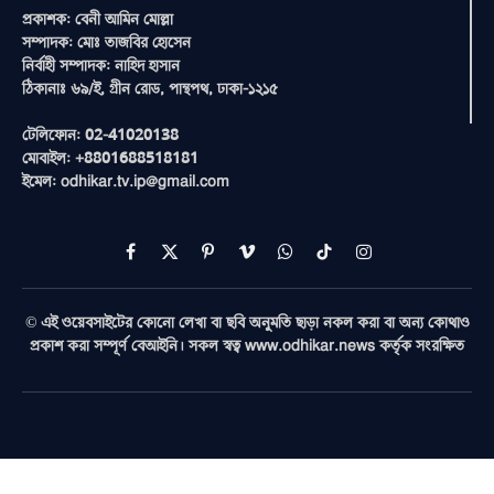
প্রকাশক: বেনী আমিন মোল্লা
সম্পাদক: মোঃ তাজবির হোসেন
নির্বাহী সম্পাদক: নাহিদ হাসান
ঠিকানাঃ ৬৯/ই, গ্রীন রোড, পান্থপথ, ঢাকা-১২১৫
টেলিফোন: 02-41020138
মোবাইল: +8801688518181
ইমেল: odhikar.tv.ip@gmail.com
Facebook
X
Pinterest
Vimeo
WhatsApp
TikTok
Instagram
(Twitter)
© এই ওয়েবসাইটের কোনো লেখা বা ছবি অনুমতি ছাড়া নকল করা বা অন্য কোথাও
প্রকাশ করা সম্পূর্ণ বেআইনি। সকল স্বত্ব www.odhikar.news কর্তৃক সংরক্ষিত