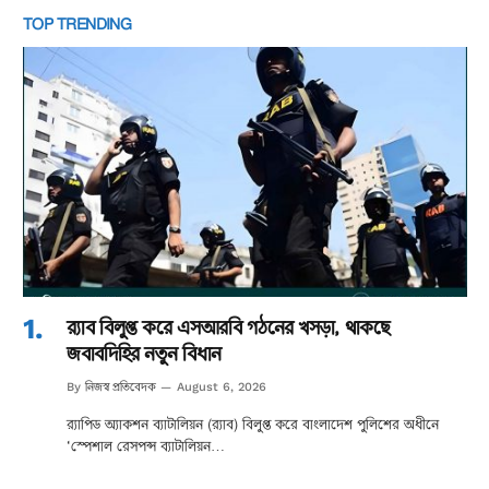
TOP TRENDING
র‌্যাব বিলুপ্ত করে এসআরবি গঠনের খসড়া, থাকছে
জবাবদিহির নতুন বিধান
নিজস্ব প্রতিবেদক
By
August 6, 2026
র‌্যাপিড অ্যাকশন ব্যাটালিয়ন (র‌্যাব) বিলুপ্ত করে বাংলাদেশ পুলিশের অধীনে
‘স্পেশাল রেসপন্স ব্যাটালিয়ন…