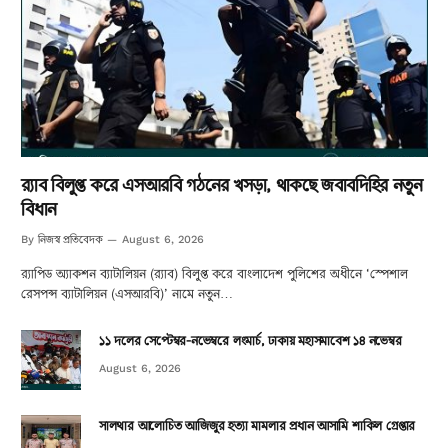
র‌্যাব বিলুপ্ত করে এসআরবি গঠনের খসড়া, থাকছে জবাবদিহির নতুন
বিধান
নিজস্ব প্রতিবেদক
By
August 6, 2026
র‌্যাপিড অ্যাকশন ব্যাটালিয়ন (র‌্যাব) বিলুপ্ত করে বাংলাদেশ পুলিশের অধীনে ‘স্পেশাল
রেসপন্স ব্যাটালিয়ন (এসআরবি)’ নামে নতুন…
১১ দলের সেপ্টেম্বর-নভেম্বরে লংমার্চ, ঢাকায় মহাসমাবেশ ১৪ নভেম্বর
August 6, 2026
সালথার আলোচিত আজিজুর হত্যা মামলার প্রধান আসামি শাকিল গ্রেপ্তার