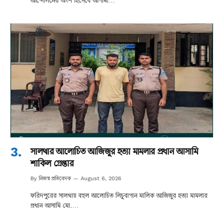
আন্দোলনের অংশ হিসেবে আগামী…
সালথার আলোচিত আজিজুর হত্যা মামলার প্রধান আসামি
শাকিল গ্রেপ্তার
নিজস্ব প্রতিবেদক
By
August 6, 2026
ফরিদপুরের সালথায় বহুল আলোচিত লিচুবাগান মালিক আজিজুর হত্যা মামলার
প্রধান আসামি মো.…