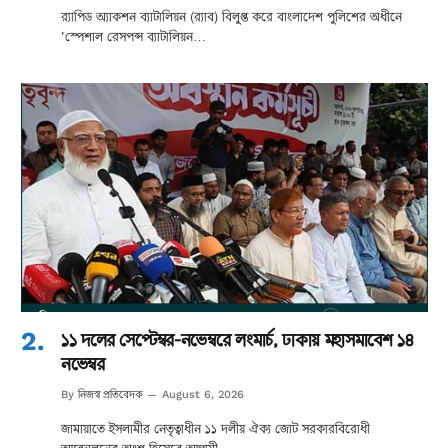
র‌্যাপিড অ্যাকশন ব্যাটালিয়ন (র‌্যাব) বিলুপ্ত করে বাংলাদেশ পুলিশের অধীনে
‘স্পেশাল রেসপন্স ব্যাটালিয়ন…
১১ দলের সেপ্টেম্বর-নভেম্বরে লংমার্চ, ঢাকায় মহাসমাবেশ ১৪
নভেম্বর
নিজস্ব প্রতিবেদক
By
August 6, 2026
জামায়াতে ইসলামীর নেতৃত্বাধীন ১১ দলীয় ঐক্য জোট সরকারবিরোধী