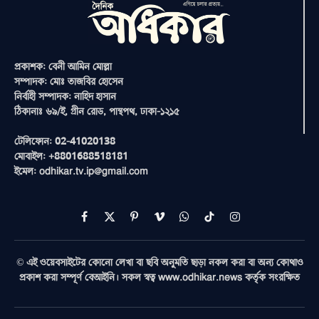
প্রকাশক: বেনী আমিন মোল্লা
সম্পাদক: মোঃ তাজবির হোসেন
নির্বাহী সম্পাদক: নাহিদ হাসান
ঠিকানাঃ ৬৯/ই, গ্রীন রোড, পান্থপথ, ঢাকা-১২১৫
টেলিফোন: 02-41020138
মোবাইল: +8801688518181
ইমেল: odhikar.tv.ip@gmail.com
Facebook
X
Pinterest
Vimeo
WhatsApp
TikTok
Instagram
(Twitter)
© এই ওয়েবসাইটের কোনো লেখা বা ছবি অনুমতি ছাড়া নকল করা বা অন্য কোথাও
প্রকাশ করা সম্পূর্ণ বেআইনি। সকল স্বত্ব www.odhikar.news কর্তৃক সংরক্ষিত