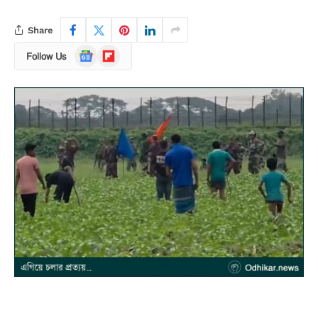
Share
Google
Flipboard
Follow Us
News