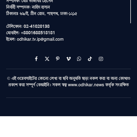
সম্পাদক: মোঃ তাজবির হোসেন
নির্বাহী সম্পাদক: নাহিদ হাসান
ঠিকানাঃ ৬৯/ই, গ্রীন রোড, পান্থপথ, ঢাকা-১২১৫
টেলিফোন: 02-41020138
মোবাইল: +8801688518181
ইমেল: odhikar.tv.ip@gmail.com
Facebook
X
Pinterest
Vimeo
WhatsApp
TikTok
Instagram
(Twitter)
© এই ওয়েবসাইটের কোনো লেখা বা ছবি অনুমতি ছাড়া নকল করা বা অন্য কোথাও
প্রকাশ করা সম্পূর্ণ বেআইনি। সকল স্বত্ব www.odhikar.news কর্তৃক সংরক্ষিত