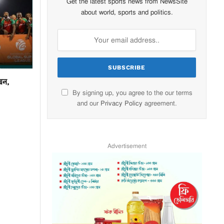
Get the latest sports news from NewsSite
about world, sports and politics.
য়ন,
By signing up, you agree to the our terms
and our
Privacy Policy
agreement.
Advertisement