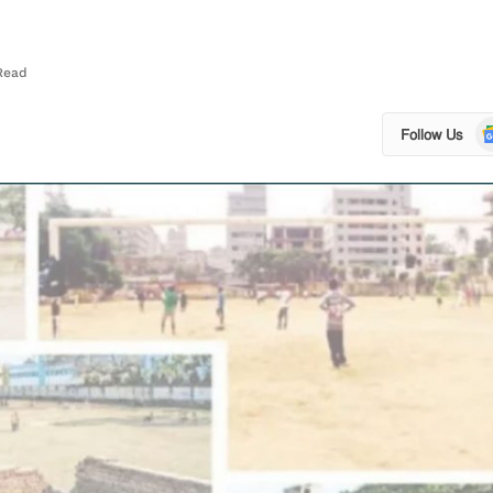
Read
Go
Follow Us
N