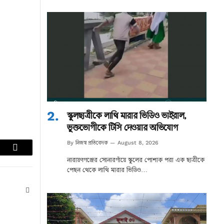
স্কুলছাত্রীকে লাথি মারার ভিডিও ভাইরাল,
ভুক্তভোগীকে টিসি দেওয়ার অভিযোগ
নিজস্ব প্রতিবেদক
By
August 8, 2026
lr
Email
নারায়ণগঞ্জের সোনারগাঁয়ে স্কুলের পোশাক পরা এক ছাত্রীকে
পেছন থেকে লাথি মারার ভিডিও…
Website