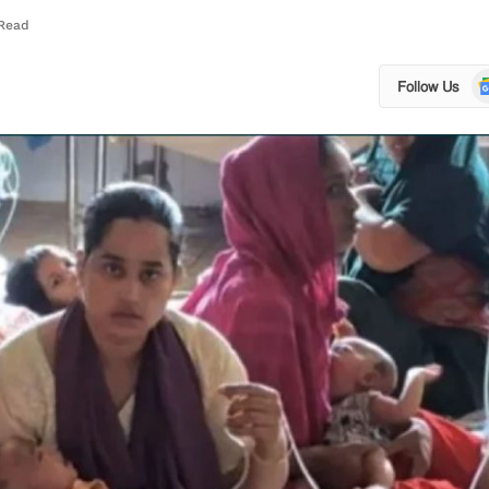
 Read
Go
Follow Us
N