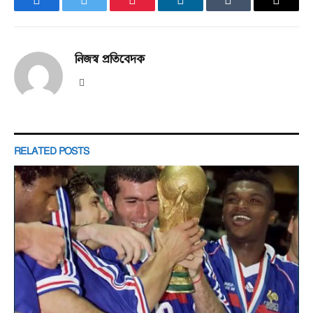
Facebook
Twitter
Pinterest
LinkedIn
Tumblr
Email
নিজস্ব প্রতিবেদক
Website
RELATED
POSTS