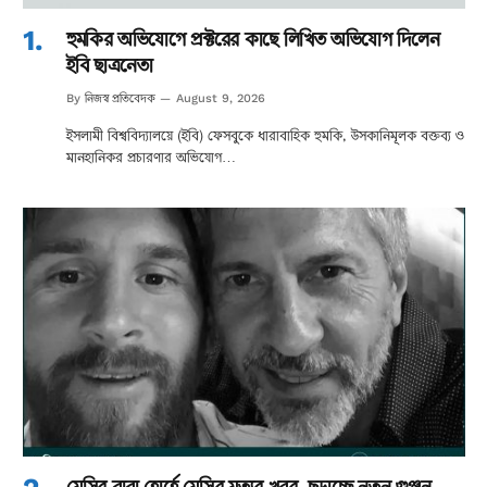
হুমকির অভিযোগে প্রক্টরের কাছে লিখিত অভিযোগ দিলেন
ইবি ছাত্রনেতা
নিজস্ব প্রতিবেদক
By
August 9, 2026
ইসলামী বিশ্ববিদ্যালয়ে (ইবি) ফেসবুকে ধারাবাহিক হুমকি, উসকানিমূলক বক্তব্য ও
মানহানিকর প্রচারণার অভিযোগ…
মেসির বাবা হোর্হে মেসির মৃত্যুর খবর, ছড়াচ্ছে নতুন গুঞ্জন