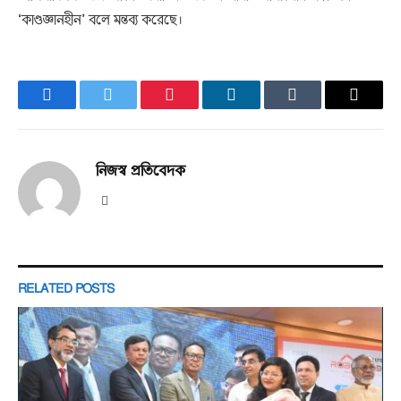
‘কাণ্ডজ্ঞানহীন’ বলে মন্তব্য করেছে।
Facebook
Twitter
Pinterest
LinkedIn
Tumblr
Email
নিজস্ব প্রতিবেদক
Website
RELATED
POSTS