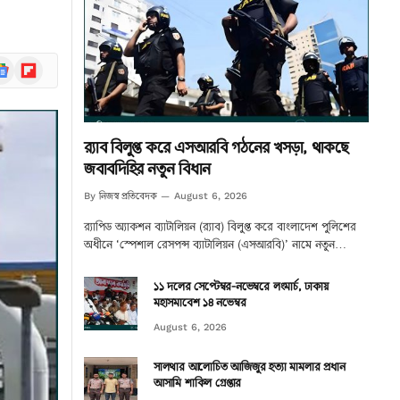
ogle
Flipboard
ews
র‌্যাব বিলুপ্ত করে এসআরবি গঠনের খসড়া, থাকছে
জবাবদিহির নতুন বিধান
নিজস্ব প্রতিবেদক
By
August 6, 2026
র‌্যাপিড অ্যাকশন ব্যাটালিয়ন (র‌্যাব) বিলুপ্ত করে বাংলাদেশ পুলিশের
অধীনে ‘স্পেশাল রেসপন্স ব্যাটালিয়ন (এসআরবি)’ নামে নতুন…
১১ দলের সেপ্টেম্বর-নভেম্বরে লংমার্চ, ঢাকায়
মহাসমাবেশ ১৪ নভেম্বর
August 6, 2026
সালথার আলোচিত আজিজুর হত্যা মামলার প্রধান
আসামি শাকিল গ্রেপ্তার