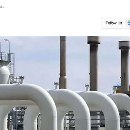
ead
Go
Follow Us
N