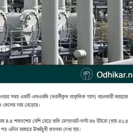
হওয়ার সময় একটি এলএনজি (তরলীকৃত প্রাকৃতিক গ্যাস) বহনকারী জাহাজে
স ও তেলের দাম বেড়েছে।
 দাম ৪.৫ শতাংশের বেশি বেড়ে প্রতি মেগাওয়াট-ঘণ্টা ৪৬ ইউরো (প্রায় ৫২.৫
 এদিন বাজারে ঊর্ধ্বমুখী প্রবণতা দেখা যায়।