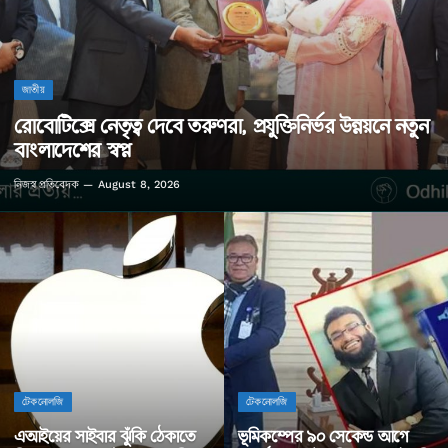
জাতীয়
রোবোটিক্সে নেতৃত্ব দেবে তরুণরা, প্রযুক্তিনির্ভর উন্নয়নে নতুন
বাংলাদেশের স্বপ্ন
নিজস্ব প্রতিবেদক
August 8, 2026
টেকনোলজি
টেকনোলজি
এআইয়ের সাইবার ঝুঁকি ঠেকাতে
ভূমিকম্পের ৯০ সেকেন্ড আগে