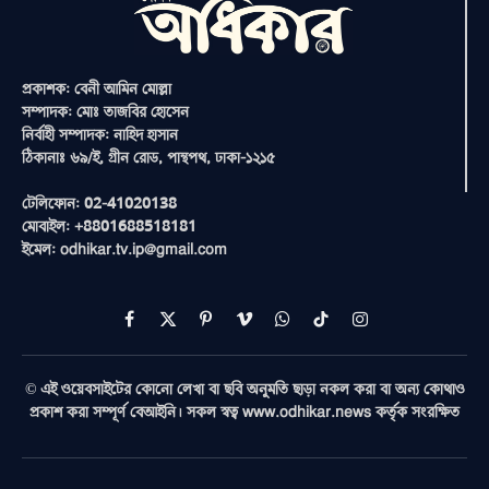
প্রকাশক: বেনী আমিন মোল্লা
সম্পাদক: মোঃ তাজবির হোসেন
নির্বাহী সম্পাদক: নাহিদ হাসান
ঠিকানাঃ ৬৯/ই, গ্রীন রোড, পান্থপথ, ঢাকা-১২১৫
টেলিফোন: 02-41020138
মোবাইল: +8801688518181
ইমেল: odhikar.tv.ip@gmail.com
Facebook
X
Pinterest
Vimeo
WhatsApp
TikTok
Instagram
(Twitter)
© এই ওয়েবসাইটের কোনো লেখা বা ছবি অনুমতি ছাড়া নকল করা বা অন্য কোথাও
প্রকাশ করা সম্পূর্ণ বেআইনি। সকল স্বত্ব www.odhikar.news কর্তৃক সংরক্ষিত