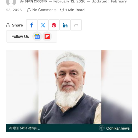
নিজস্ব প্রতিবেদক
By
February 12, 2026
Updated:
February
No Comments
23, 2026
1 Min Read
Share
Google
Flipboard
Follow Us
News