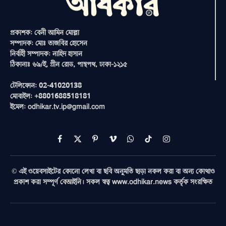
প্রকাশক: বেনী আমিন মোল্লা
সম্পাদক: মোঃ তাজবির হোসেন
নির্বাহী সম্পাদক: নাহিদ হাসান
ঠিকানাঃ ৬৯/ই, গ্রীন রোড, পান্থপথ, ঢাকা-১২১৫
টেলিফোন: 02-41020138
মোবাইল: +8801688518181
ইমেল: odhikar.tv.ip@gmail.com
Facebook
X
Pinterest
Vimeo
WhatsApp
TikTok
Instagram
(Twitter)
© এই ওয়েবসাইটের কোনো লেখা বা ছবি অনুমতি ছাড়া নকল করা বা অন্য কোথাও
প্রকাশ করা সম্পূর্ণ বেআইনি। সকল স্বত্ব www.odhikar.news কর্তৃক সংরক্ষিত