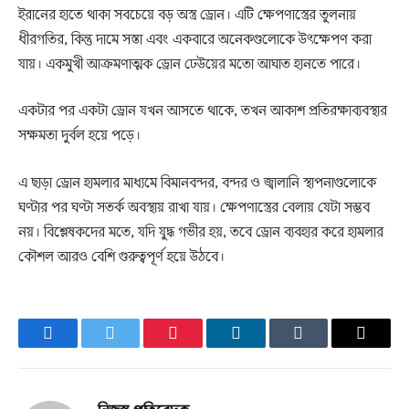
ইরানের হাতে থাকা সবচেয়ে বড় অস্ত্র ড্রোন। এটি ক্ষেপণাস্ত্রের তুলনায়
ধীরগতির, কিন্তু দামে সস্তা এবং একবারে অনেকগুলোকে উৎক্ষেপণ করা
যায়। একমুখী আক্রমণাত্মক ড্রোন ঢেউয়ের মতো আঘাত হানতে পারে।
একটার পর একটা ড্রোন যখন আসতে থাকে, তখন আকাশ প্রতিরক্ষাব্যবস্থার
সক্ষমতা দুর্বল হয়ে পড়ে।
এ ছাড়া ড্রোন হামলার মাধ্যমে বিমানবন্দর, বন্দর ও জ্বালানি স্থাপনাগুলোকে
ঘণ্টার পর ঘণ্টা সতর্ক অবস্থায় রাখা যায়। ক্ষেপণাস্ত্রের বেলায় যেটা সম্ভব
নয়। বিশ্লেষকদের মতে, যদি যুদ্ধ গভীর হয়, তবে ড্রোন ব্যবহার করে হামলার
কৌশল আরও বেশি গুরুত্বপূর্ণ হয়ে উঠবে।
Facebook
Twitter
Pinterest
LinkedIn
Tumblr
Email