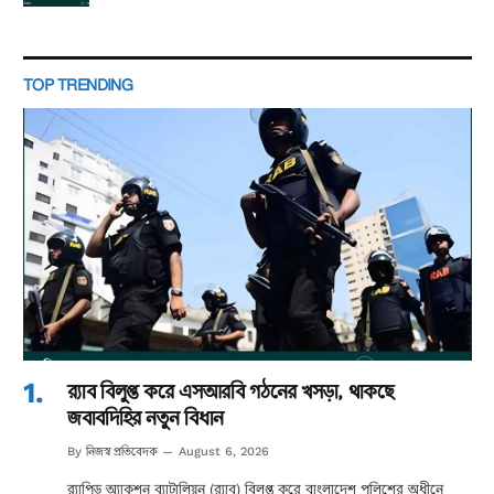
TOP TRENDING
র‌্যাব বিলুপ্ত করে এসআরবি গঠনের খসড়া, থাকছে
জবাবদিহির নতুন বিধান
নিজস্ব প্রতিবেদক
By
August 6, 2026
র‌্যাপিড অ্যাকশন ব্যাটালিয়ন (র‌্যাব) বিলুপ্ত করে বাংলাদেশ পুলিশের অধীনে