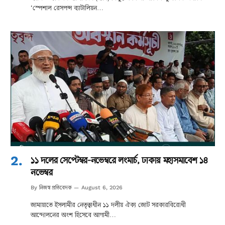
‘স্পেশাল রেসপন্স ব্যাটালিয়ন…
১১ দলের সেপ্টেম্বর-নভেম্বরে লংমার্চ, ঢাকায় মহাসমাবেশ ১৪
নভেম্বর
নিজস্ব প্রতিবেদক
By
August 6, 2026
জামায়াতে ইসলামীর নেতৃত্বাধীন ১১ দলীয় ঐক্য জোট সরকারবিরোধী
আন্দোলনের অংশ হিসেবে আগামী…