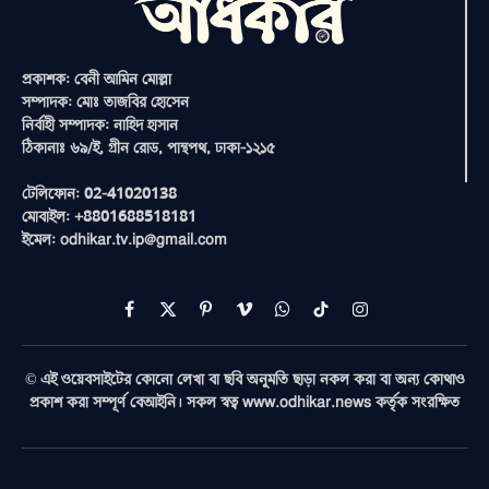
প্রকাশক: বেনী আমিন মোল্লা
সম্পাদক: মোঃ তাজবির হোসেন
নির্বাহী সম্পাদক: নাহিদ হাসান
ঠিকানাঃ ৬৯/ই, গ্রীন রোড, পান্থপথ, ঢাকা-১২১৫
টেলিফোন: 02-41020138
মোবাইল: +8801688518181
ইমেল: odhikar.tv.ip@gmail.com
Facebook
X
Pinterest
Vimeo
WhatsApp
TikTok
Instagram
(Twitter)
© এই ওয়েবসাইটের কোনো লেখা বা ছবি অনুমতি ছাড়া নকল করা বা অন্য কোথাও
প্রকাশ করা সম্পূর্ণ বেআইনি। সকল স্বত্ব www.odhikar.news কর্তৃক সংরক্ষিত