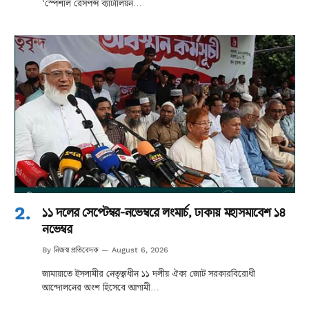
‘স্পেশাল রেসপন্স ব্যাটালিয়ন…
১১ দলের সেপ্টেম্বর-নভেম্বরে লংমার্চ, ঢাকায় মহাসমাবেশ ১৪
নভেম্বর
নিজস্ব প্রতিবেদক
By
August 6, 2026
জামায়াতে ইসলামীর নেতৃত্বাধীন ১১ দলীয় ঐক্য জোট সরকারবিরোধী
আন্দোলনের অংশ হিসেবে আগামী…