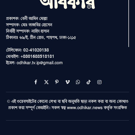
প্রকাশক: বেনী আমিন মোল্লা
সম্পাদক: মোঃ তাজবির হোসেন
নির্বাহী সম্পাদক: নাহিদ হাসান
ঠিকানাঃ ৬৯/ই, গ্রীন রোড, পান্থপথ, ঢাকা-১২১৫
টেলিফোন: 02-41020138
মোবাইল: +8801688518181
ইমেল: odhikar.tv.ip@gmail.com
Facebook
X
Pinterest
Vimeo
WhatsApp
TikTok
Instagram
(Twitter)
© এই ওয়েবসাইটের কোনো লেখা বা ছবি অনুমতি ছাড়া নকল করা বা অন্য কোথাও
প্রকাশ করা সম্পূর্ণ বেআইনি। সকল স্বত্ব www.odhikar.news কর্তৃক সংরক্ষিত