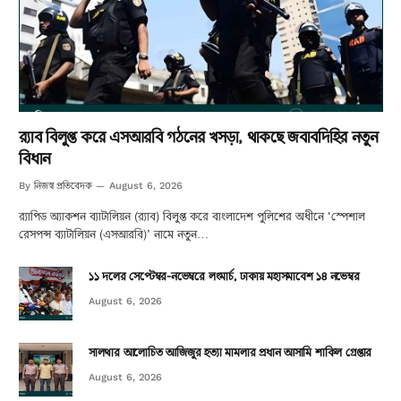
র‌্যাব বিলুপ্ত করে এসআরবি গঠনের খসড়া, থাকছে জবাবদিহির নতুন
বিধান
নিজস্ব প্রতিবেদক
By
August 6, 2026
র‌্যাপিড অ্যাকশন ব্যাটালিয়ন (র‌্যাব) বিলুপ্ত করে বাংলাদেশ পুলিশের অধীনে ‘স্পেশাল
রেসপন্স ব্যাটালিয়ন (এসআরবি)’ নামে নতুন…
১১ দলের সেপ্টেম্বর-নভেম্বরে লংমার্চ, ঢাকায় মহাসমাবেশ ১৪ নভেম্বর
August 6, 2026
সালথার আলোচিত আজিজুর হত্যা মামলার প্রধান আসামি শাকিল গ্রেপ্তার
August 6, 2026