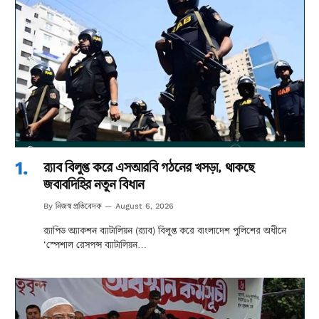
র‌্যাব বিলুপ্ত করে এসআরবি গঠনের খসড়া, থাকছে
জবাবদিহির নতুন বিধান
নিজস্ব প্রতিবেদক
By
August 6, 2026
র‌্যাপিড অ্যাকশন ব্যাটালিয়ন (র‌্যাব) বিলুপ্ত করে বাংলাদেশ পুলিশের অধীনে
‘স্পেশাল রেসপন্স ব্যাটালিয়ন…