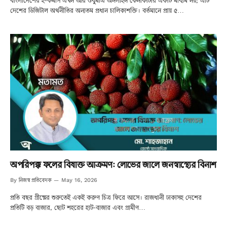
বাংলাদেশের ই-কমার্স এখন আর শুধুমাত্র অনলাইন কেনাকাটার একটি মাধ্যম নয়; এটি
দেশের ডিজিটাল অর্থনীতির অন্যতম প্রধান চালিকাশক্তি। বর্তমানে প্রায় ৫…
অপরিপক্ক ফলের বিষাক্ত আক্রমণ: লোভের জালে জনস্বাস্থ্যের বিনাশ
নিজস্ব প্রতিবেদক
By
May 16, 2026
প্রতি বছর গ্রীষ্মের শুরুতেই একই করুণ চিত্র ফিরে আসে। রাজধানী ঢাকাসহ দেশের
প্রতিটি বড় বাজার, ছোট শহরের হাট-বাজার এবং গ্রামীণ…