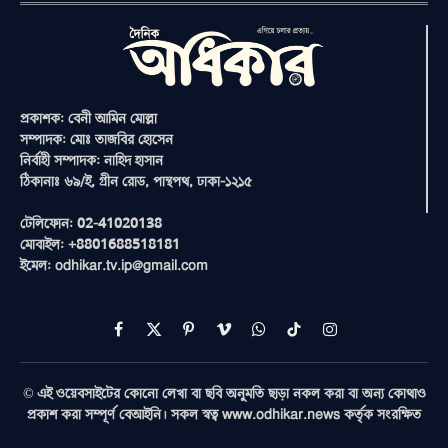
প্রকাশক: বেনী আমিন মোল্লা
সম্পাদক: মোঃ তাজবির হোসেন
নির্বাহী সম্পাদক: নাহিদ হাসান
ঠিকানাঃ ৬৯/ই, গ্রীন রোড, পান্থপথ, ঢাকা-১২১৫
টেলিফোন: 02-41020138
মোবাইল: +8801688518181
ইমেল: odhikar.tv.ip@gmail.com
Facebook
X
Pinterest
Vimeo
WhatsApp
TikTok
Instagram
(Twitter)
© এই ওয়েবসাইটের কোনো লেখা বা ছবি অনুমতি ছাড়া নকল করা বা অন্য কোথাও
প্রকাশ করা সম্পূর্ণ বেআইনি। সকল স্বত্ব www.odhikar.news কর্তৃক সংরক্ষিত