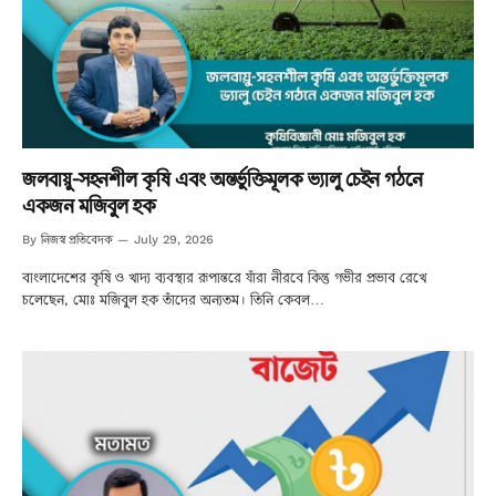
জলবায়ু-সহনশীল কৃষি এবং অন্তর্ভুক্তিমূলক ভ্যালু চেইন গঠনে
একজন মজিবুল হক
নিজস্ব প্রতিবেদক
By
July 29, 2026
বাংলাদেশের কৃষি ও খাদ্য ব্যবস্থার রূপান্তরে যাঁরা নীরবে কিন্তু গভীর প্রভাব রেখে
চলেছেন, মোঃ মজিবুল হক তাঁদের অন্যতম। তিনি কেবল…