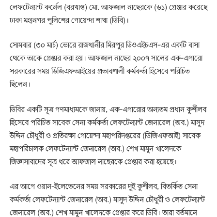
লেফটেন্যান্ট কর্নেল (বরখাস্ত) মো. আফজাল নাছেরকে (৬১) গ্রেপ্তার করেছে
ঢাকা মহানগর পুলিশের গোয়েন্দা শাখা (ডিবি)।
সোমবার (৩০ মার্চ) ভোরে রাজধানীর মিরপুর ডিওএইচএস-এর একটি বাসা
থেকে তাকে গ্রেপ্তার করা হয়। আফজাল নাছের ২০০৭ সালের এক-এগারো
সরকারের সময় ডিজিএফআইয়ের প্রভাবশালী কর্মকর্তা হিসেবে পরিচিত
ছিলেন।
ডিবির একটি সূত্র গণমাধ্যমকে জানায়, এক-এগারোর অন্যতম প্রধান কুশীলব
হিসেবে পরিচিত সাবেক সেনা কর্মকর্তা লেফটেন্যান্ট জেনারেল (অব.) মাসুদ
উদ্দিন চৌধুরী ও প্রতিরক্ষা গোয়েন্দা মহাপরিদপ্তরের (ডিজিএফআই) সাবেক
মহাপরিচালক লেফটেন্যান্ট জেনারেল (অব.) শেখ মামুন খালেদকে
জিজ্ঞাসাবাদের সূত্র ধরে আফজাল নাছেরকে গ্রেপ্তার করা হয়েছে।
এর আগে ওয়ান-ইলেভেনের সময় সরকারের দুই কুশীলব, বিতর্কিত সেনা
কর্মকর্তা লেফটেন্যান্ট জেনারেল (অব.) মাসুদ উদ্দিন চৌধুরী ও লেফটেন্যান্ট
জেনারেল (অব.) শেখ মামুন খালেদকে গ্রেপ্তার করে ডিবি। তারা বর্তমানে