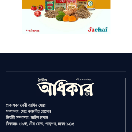
প্রকাশক: বেনী আমিন মোল্লা
সম্পাদক: মোঃ তাজবির হোসেন
নির্বাহী সম্পাদক: নাহিদ হাসান
ঠিকানাঃ ৬৯/ই, গ্রীন রোড, পান্থপথ, ঢাকা-১২১৫