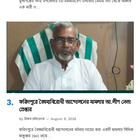
মুন্সীগঞ্জের সদর উপজেলার চর-রমজানবেগ এলাকায় মেঘনা নদী থেকে অজ্ঞাত
এক নারী ও…
ফরিদপুরে বৈষম্যবিরোধী আন্দোলনের মামলায় আ.লীগ নেতা
গ্রেপ্তার
নিজস্ব প্রতিবেদক
By
August 9, 2026
ফরিদপুরে বৈষম্যবিরোধী আন্দোলনের ঘটনায় দায়ের করা একটি মামলায় সিদ্দিক
মাতুব্বর (৬০) নামে…