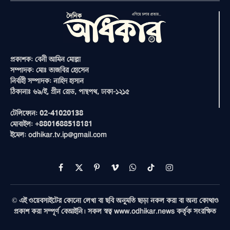
প্রকাশক: বেনী আমিন মোল্লা
সম্পাদক: মোঃ তাজবির হোসেন
নির্বাহী সম্পাদক: নাহিদ হাসান
ঠিকানাঃ ৬৯/ই, গ্রীন রোড, পান্থপথ, ঢাকা-১২১৫
টেলিফোন: 02-41020138
মোবাইল: +8801688518181
ইমেল: odhikar.tv.ip@gmail.com
Facebook
X
Pinterest
Vimeo
WhatsApp
TikTok
Instagram
(Twitter)
© এই ওয়েবসাইটের কোনো লেখা বা ছবি অনুমতি ছাড়া নকল করা বা অন্য কোথাও
প্রকাশ করা সম্পূর্ণ বেআইনি। সকল স্বত্ব www.odhikar.news কর্তৃক সংরক্ষিত