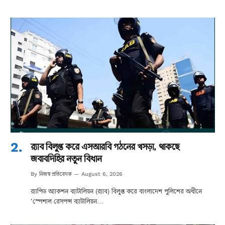
র‌্যাব বিলুপ্ত করে এসআরবি গঠনের খসড়া, থাকছে
জবাবদিহির নতুন বিধান
নিজস্ব প্রতিবেদক
By
August 6, 2026
র‌্যাপিড অ্যাকশন ব্যাটালিয়ন (র‌্যাব) বিলুপ্ত করে বাংলাদেশ পুলিশের অধীনে
‘স্পেশাল রেসপন্স ব্যাটালিয়ন…