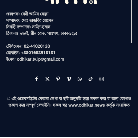
প্রকাশক: বেনী আমিন মোল্লা
সম্পাদক: মোঃ তাজবির হোসেন
নির্বাহী সম্পাদক: নাহিদ হাসান
ঠিকানাঃ ৬৯/ই, গ্রীন রোড, পান্থপথ, ঢাকা-১২১৫
টেলিফোন: 02-41020138
মোবাইল: +8801688518181
ইমেল: odhikar.tv.ip@gmail.com
Facebook
X
Pinterest
Vimeo
WhatsApp
TikTok
Instagram
(Twitter)
© এই ওয়েবসাইটের কোনো লেখা বা ছবি অনুমতি ছাড়া নকল করা বা অন্য কোথাও
প্রকাশ করা সম্পূর্ণ বেআইনি। সকল স্বত্ব www.odhikar.news কর্তৃক সংরক্ষিত