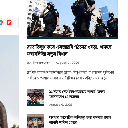
ogle
Flipboard
ews
র‌্যাব বিলুপ্ত করে এসআরবি গঠনের খসড়া, থাকছে
জবাবদিহির নতুন বিধান
নিজস্ব প্রতিবেদক
By
August 6, 2026
র‌্যাপিড অ্যাকশন ব্যাটালিয়ন (র‌্যাব) বিলুপ্ত করে বাংলাদেশ পুলিশের
অধীনে ‘স্পেশাল রেসপন্স ব্যাটালিয়ন (এসআরবি)’ নামে নতুন…
১১ দলের সেপ্টেম্বর-নভেম্বরে লংমার্চ, ঢাকায়
মহাসমাবেশ ১৪ নভেম্বর
August 6, 2026
সালথার আলোচিত আজিজুর হত্যা মামলার প্রধান
আসামি শাকিল গ্রেপ্তার