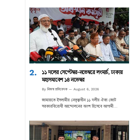
১১ দলের সেপ্টেম্বর-নভেম্বরে লংমার্চ, ঢাকায়
মহাসমাবেশ ১৪ নভেম্বর
নিজস্ব প্রতিবেদক
By
August 6, 2026
জামায়াতে ইসলামীর নেতৃত্বাধীন ১১ দলীয় ঐক্য জোট
সরকারবিরোধী আন্দোলনের অংশ হিসেবে আগামী…