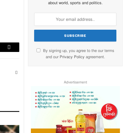
about world, sports and politics.
lr
Email
By signing up, you agree to the our terms
and our
Privacy Policy
agreement.
Website
Advertisement