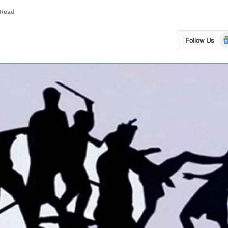
 Read
Go
Follow Us
N