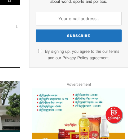
about world, sports and politics.
lr
Email
Website
By signing up, you agree to the our terms
and our
Privacy Policy
agreement.
Advertisement