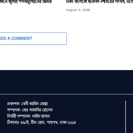
ে জুলাই গণঅভ্যুত্থানের দ্বিতীয়
ঢাকা কলেজে ছাত্রদল-শিবিরের সংঘর্ষ, উত্
August 4, 2026
ADD A COMMENT
প্রকাশক: বেনী আমিন মোল্লা
সম্পাদক: মোঃ তাজবির হোসেন
নির্বাহী সম্পাদক: নাহিদ হাসান
ঠিকানাঃ ৬৯/ই, গ্রীন রোড, পান্থপথ, ঢাকা-১২১৫