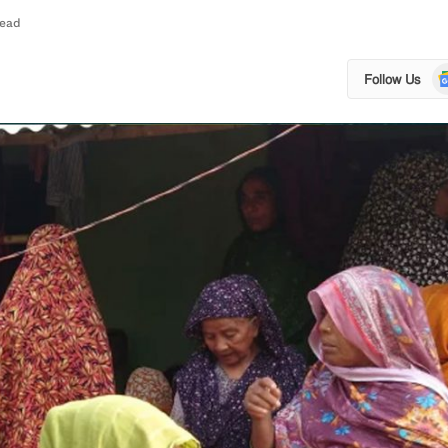
Read
Go
Follow Us
N