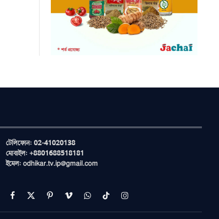
টেলিফোন: 02-41020138
মোবাইল: +8801688518181
ইমেল: odhikar.tv.ip@gmail.com
Facebook
X
Pinterest
Vimeo
WhatsApp
TikTok
Instagram
(Twitter)