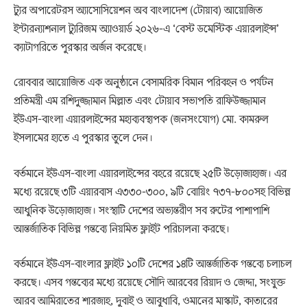
ট্যুর অপারেটরস অ্যাসোসিয়েশন অব বাংলাদেশ (টোয়াব) আয়োজিত
ইন্টারন্যাশনাল ট্যুরিজম অ্যাওয়ার্ড ২০২৬-এ ‘বেস্ট ডমেস্টিক এয়ারলাইন্স’
ক্যাটাগরিতে পুরস্কার অর্জন করেছে।
রোববার আয়োজিত এক অনুষ্ঠানে বেসামরিক বিমান পরিবহন ও পর্যটন
প্রতিমন্ত্রী এম রশিদুজ্জামান মিল্লাত এবং টোয়াব সভাপতি রাফিউজ্জামান
ইউএস-বাংলা এয়ারলাইন্সের মহাব্যবস্থাপক (জনসংযোগ) মো. কামরুল
ইসলামের হাতে এ পুরস্কার তুলে দেন।
বর্তমানে ইউএস-বাংলা এয়ারলাইন্সের বহরে রয়েছে ২৫টি উড়োজাহাজ। এর
মধ্যে রয়েছে ৩টি এয়ারবাস এ৩৩০-৩০০, ৯টি বোয়িং ৭৩৭-৮০০সহ বিভিন্ন
আধুনিক উড়োজাহাজ। সংস্থাটি দেশের অভ্যন্তরীণ সব রুটের পাশাপাশি
আন্তর্জাতিক বিভিন্ন গন্তব্যে নিয়মিত ফ্লাইট পরিচালনা করছে।
বর্তমানে ইউএস-বাংলার ফ্লাইট ১০টি দেশের ১৪টি আন্তর্জাতিক গন্তব্যে চলাচল
করছে। এসব গন্তব্যের মধ্যে রয়েছে সৌদি আরবের রিয়াদ ও জেদ্দা, সংযুক্ত
আরব আমিরাতের শারজাহ, দুবাই ও আবুধাবি, ওমানের মাস্কাট, কাতারের