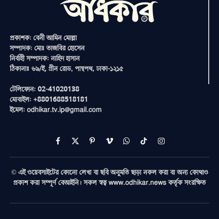
প্রকাশক: বেনী আমিন মোল্লা
সম্পাদক: মোঃ তাজবির হোসেন
নির্বাহী সম্পাদক: নাহিদ হাসান
ঠিকানাঃ ৬৯/ই, গ্রীন রোড, পান্থপথ, ঢাকা-১২১৫
টেলিফোন: 02-41020138
মোবাইল: +8801688518181
ইমেল: odhikar.tv.ip@gmail.com
Facebook
X
Pinterest
Vimeo
WhatsApp
TikTok
Instagram
(Twitter)
© এই ওয়েবসাইটের কোনো লেখা বা ছবি অনুমতি ছাড়া নকল করা বা অন্য কোথাও
প্রকাশ করা সম্পূর্ণ বেআইনি। সকল স্বত্ব www.odhikar.news কর্তৃক সংরক্ষিত