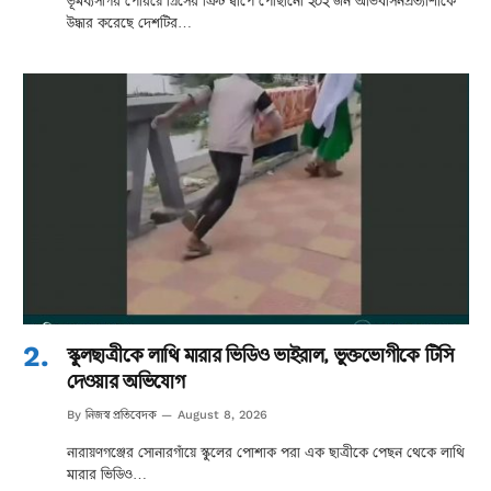
ভূমধ্যসাগর পেরিয়ে গ্রিসের ক্রিট দ্বীপে পৌঁছানো ২০২ জন অভিবাসনপ্রত্যাশীকে
উদ্ধার করেছে দেশটির…
স্কুলছাত্রীকে লাথি মারার ভিডিও ভাইরাল, ভুক্তভোগীকে টিসি
দেওয়ার অভিযোগ
নিজস্ব প্রতিবেদক
By
August 8, 2026
নারায়ণগঞ্জের সোনারগাঁয়ে স্কুলের পোশাক পরা এক ছাত্রীকে পেছন থেকে লাথি
মারার ভিডিও…