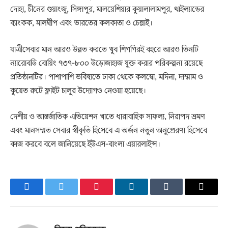
দোহা, চীনের গুয়াংজু, সিঙ্গাপুর, মালয়েশিয়ার কুয়ালালামপুর, থাইল্যান্ডের
ব্যাংকক, মালদ্বীপ এবং ভারতের কলকাতা ও চেন্নাই।
যাত্রীসেবার মান আরও উন্নত করতে খুব শিগগিরই বহরে আরও তিনটি
ন্যারোবডি বোয়িং ৭৩৭-৮০০ উড়োজাহাজ যুক্ত করার পরিকল্পনা রয়েছে
প্রতিষ্ঠানটির। পাশাপাশি ভবিষ্যতে ঢাকা থেকে কলম্বো, মদিনা, দাম্মাম ও
কুয়েত রুটে ফ্লাইট চালুর উদ্যোগও নেওয়া হয়েছে।
দেশীয় ও আন্তর্জাতিক এভিয়েশন খাতে ধারাবাহিক সাফল্য, নিরাপদ ভ্রমণ
এবং মানসম্মত সেবার স্বীকৃতি হিসেবে এ অর্জন নতুন অনুপ্রেরণা হিসেবে
কাজ করবে বলে জানিয়েছে ইউএস-বাংলা এয়ারলাইন্স।
Facebook
Twitter
Pinterest
LinkedIn
Tumblr
Email