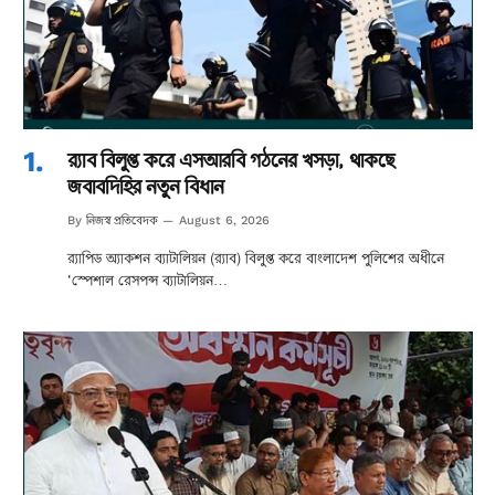
র‌্যাব বিলুপ্ত করে এসআরবি গঠনের খসড়া, থাকছে
জবাবদিহির নতুন বিধান
নিজস্ব প্রতিবেদক
By
August 6, 2026
র‌্যাপিড অ্যাকশন ব্যাটালিয়ন (র‌্যাব) বিলুপ্ত করে বাংলাদেশ পুলিশের অধীনে
‘স্পেশাল রেসপন্স ব্যাটালিয়ন…