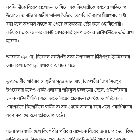
নরসিংদীতে বিয়ের প্রলোভন দেখিয়ে এক কিশোরীকে ধর্ষণের অভিযোগ
উঠেছে। এ ঘটনায় স্থানীয় সালিশ বৈঠকে অর্থের বিনিময়ে মীমাংসার চেষ্টা
করা হলে অপমান সইতে না পেরে আত্মহত্যার চেষ্টা করে ওই কিশোরী।
বর্তমানে তাকে ঢাকার একটি বেসরকারি হাসপাতালের আইসিইউতে ভর্তি রাখা
হয়েছে।
শুক্রবার (২২ মে) বিকেলে নরসিংদী সদর উপজেলার চিনিশপুর ইউনিয়নের
সোনাতলা চকপাড়া এলাকায় এ ঘটনা ঘটে।
ভুক্তভোগীর পরিবার ও স্থানীয় সূত্রে জানা যায়, কিশোরীর বিয়ে শিবপুর
উপজেলায় হলেও একই এলাকার শফিকুল ইসলামের ছেলে, প্রাইভেটকার
চালক নাইম দীর্ঘদিন ধরে তাকে বিয়ের প্রলোভন দেখিয়ে আসছিলেন।
একপর্যায়ে কিশোরীকে স্বামীর সংসার থেকে আলাদা করে এনে একাধিকবার
ধর্ষণ করা হয় বলে অভিযোগ ওঠে।
ঘটনা জানাজানি হলে কিশোরীর পরিবার নাইমকে বিয়ের জন্য চাপ দেয়। কিন্তু
অভিযুক্ত নানা টালবাহানা শুরু করলে পরিবারটি আইনি পদক্ষেপ নেওয়ার