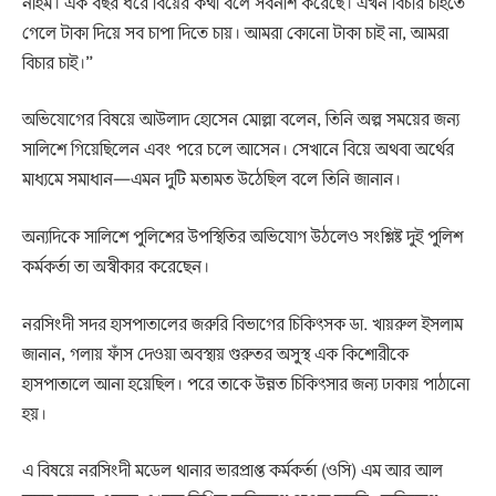
নাইম। এক বছর ধরে বিয়ের কথা বলে সর্বনাশ করেছে। এখন বিচার চাইতে
গেলে টাকা দিয়ে সব চাপা দিতে চায়। আমরা কোনো টাকা চাই না, আমরা
বিচার চাই।”
অভিযোগের বিষয়ে আউলাদ হোসেন মোল্লা বলেন, তিনি অল্প সময়ের জন্য
সালিশে গিয়েছিলেন এবং পরে চলে আসেন। সেখানে বিয়ে অথবা অর্থের
মাধ্যমে সমাধান—এমন দুটি মতামত উঠেছিল বলে তিনি জানান।
অন্যদিকে সালিশে পুলিশের উপস্থিতির অভিযোগ উঠলেও সংশ্লিষ্ট দুই পুলিশ
কর্মকর্তা তা অস্বীকার করেছেন।
নরসিংদী সদর হাসপাতালের জরুরি বিভাগের চিকিৎসক ডা. খায়রুল ইসলাম
জানান, গলায় ফাঁস দেওয়া অবস্থায় গুরুতর অসুস্থ এক কিশোরীকে
হাসপাতালে আনা হয়েছিল। পরে তাকে উন্নত চিকিৎসার জন্য ঢাকায় পাঠানো
হয়।
এ বিষয়ে নরসিংদী মডেল থানার ভারপ্রাপ্ত কর্মকর্তা (ওসি) এম আর আল