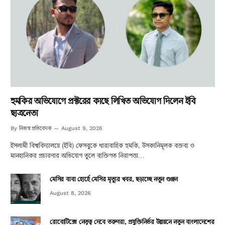
হুমকির অভিযোগে প্রক্টরের কাছে লিখিত অভিযোগ দিলেন ইবি
ছাত্রনেতা
নিজস্ব প্রতিবেদক
By
August 9, 2026
ইসলামী বিশ্ববিদ্যালয়ে (ইবি) ফেসবুকে ধারাবাহিক হুমকি, উসকানিমূলক বক্তব্য ও
মানহানিকর প্রচারণার অভিযোগ তুলে ব্যক্তিগত নিরাপত্তা…
মেসির বাবা হোর্হে মেসির মৃত্যুর খবর, ছড়াচ্ছে নতুন গুঞ্জন
August 8, 2026
রোবোটিক্সে নেতৃত্ব দেবে তরুণরা, প্রযুক্তিনির্ভর উন্নয়নে নতুন বাংলাদেশের