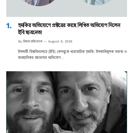
হুমকির অভিযোগে প্রক্টরের কাছে লিখিত অভিযোগ দিলেন
ইবি ছাত্রনেতা
নিজস্ব প্রতিবেদক
By
August 9, 2026
ইসলামী বিশ্ববিদ্যালয়ে (ইবি) ফেসবুকে ধারাবাহিক হুমকি, উসকানিমূলক বক্তব্য ও
মানহানিকর প্রচারণার অভিযোগ…