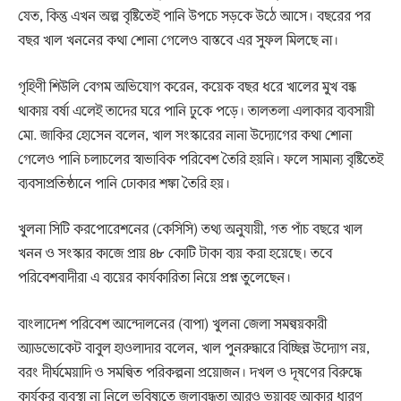
যেত, কিন্তু এখন অল্প বৃষ্টিতেই পানি উপচে সড়কে উঠে আসে। বছরের পর
বছর খাল খননের কথা শোনা গেলেও বাস্তবে এর সুফল মিলছে না।
গৃহিণী শিউলি বেগম অভিযোগ করেন, কয়েক বছর ধরে খালের মুখ বন্ধ
থাকায় বর্ষা এলেই তাদের ঘরে পানি ঢুকে পড়ে। তালতলা এলাকার ব্যবসায়ী
মো. জাকির হোসেন বলেন, খাল সংস্কারের নানা উদ্যোগের কথা শোনা
গেলেও পানি চলাচলের স্বাভাবিক পরিবেশ তৈরি হয়নি। ফলে সামান্য বৃষ্টিতেই
ব্যবসাপ্রতিষ্ঠানে পানি ঢোকার শঙ্কা তৈরি হয়।
খুলনা সিটি করপোরেশনের (কেসিসি) তথ্য অনুযায়ী, গত পাঁচ বছরে খাল
খনন ও সংস্কার কাজে প্রায় ৪৮ কোটি টাকা ব্যয় করা হয়েছে। তবে
পরিবেশবাদীরা এ ব্যয়ের কার্যকারিতা নিয়ে প্রশ্ন তুলেছেন।
বাংলাদেশ পরিবেশ আন্দোলনের (বাপা) খুলনা জেলা সমন্বয়কারী
অ্যাডভোকেট বাবুল হাওলাদার বলেন, খাল পুনরুদ্ধারে বিচ্ছিন্ন উদ্যোগ নয়,
বরং দীর্ঘমেয়াদি ও সমন্বিত পরিকল্পনা প্রয়োজন। দখল ও দূষণের বিরুদ্ধে
কার্যকর ব্যবস্থা না নিলে ভবিষ্যতে জলাবদ্ধতা আরও ভয়াবহ আকার ধারণ