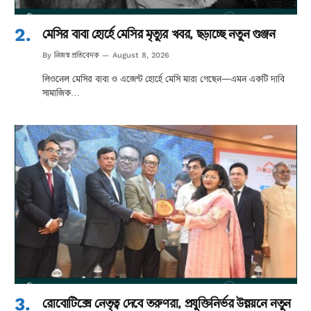
মেসির বাবা হোর্হে মেসির মৃত্যুর খবর, ছড়াচ্ছে নতুন গুঞ্জন
নিজস্ব প্রতিবেদক
By
August 8, 2026
লিওনেল মেসির বাবা ও এজেন্ট হোর্হে মেসি মারা গেছেন—এমন একটি দাবি
সামাজিক…
রোবোটিক্সে নেতৃত্ব দেবে তরুণরা, প্রযুক্তিনির্ভর উন্নয়নে নতুন