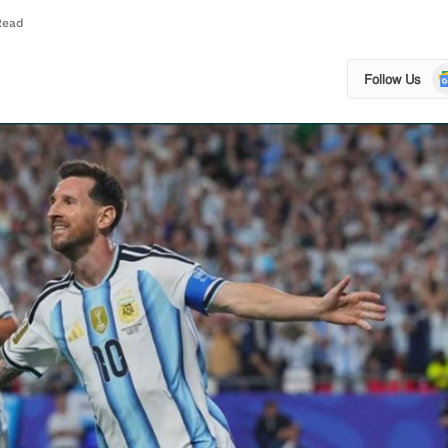
Read
Go
Follow Us
N