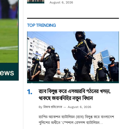
August 6, 2026
TOP TRENDING
র‌্যাব বিলুপ্ত করে এসআরবি গঠনের খসড়া,
থাকছে জবাবদিহির নতুন বিধান
নিজস্ব প্রতিবেদক
By
August 6, 2026
র‌্যাপিড অ্যাকশন ব্যাটালিয়ন (র‌্যাব) বিলুপ্ত করে বাংলাদেশ
পুলিশের অধীনে ‘স্পেশাল রেসপন্স ব্যাটালিয়ন…