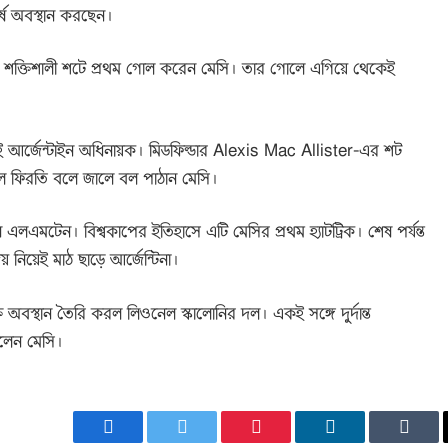
ষে অবস্থান করছেন।
য়া শক্তিশালী শটে প্রথম গোল করেন মেসি। তার গোলে এগিয়ে থেকেই
 এই আর্জেন্টাইন অধিনায়ক। মিডফিল্ডার
Alexis Mac Allister
-এর শট
হলে ফিরতি বলে জালে বল পাঠান মেসি।
এলএমটেন। বিশ্বকাপের ইতিহাসে এটি মেসির প্রথম হ্যাটট্রিক। শেষ পর্যন্ত
িয়েই মাঠ ছাড়ে আর্জেন্টিনা।
 অবস্থান তৈরি করল লিওনেল স্কালোনির দল। একই সঙ্গে দুর্দান্ত
দিলেন মেসি।
Facebook
Twitter
Pinterest
LinkedIn
Tumb