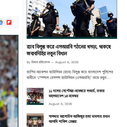
ogle
Flipboard
ews
র‌্যাব বিলুপ্ত করে এসআরবি গঠনের খসড়া, থাকছে
জবাবদিহির নতুন বিধান
নিজস্ব প্রতিবেদক
By
August 6, 2026
র‌্যাপিড অ্যাকশন ব্যাটালিয়ন (র‌্যাব) বিলুপ্ত করে বাংলাদেশ পুলিশের
অধীনে ‘স্পেশাল রেসপন্স ব্যাটালিয়ন (এসআরবি)’ নামে নতুন…
১১ দলের সেপ্টেম্বর-নভেম্বরে লংমার্চ, ঢাকায়
মহাসমাবেশ ১৪ নভেম্বর
August 6, 2026
সালথার আলোচিত আজিজুর হত্যা মামলার প্রধান
আসামি শাকিল গ্রেপ্তার