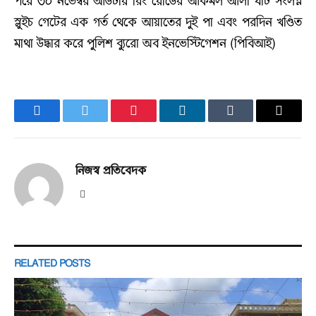
পরে ৩০ নভেম্বর আউটার রিং রোডের আকমল আলী ঘাট সংলগ্ন
স্লুইচ গেটের এক গর্ত থেকে আয়াতের দুই পা এবং পরদিন খণ্ডিত
মাথা উদ্ধার করে পুলিশ ব্যুরো অব ইনভেস্টিগেশন (পিবিআই)
Facebook
Twitter
Pinterest
LinkedIn
Tumblr
Email
নিজস্ব প্রতিবেদক
Website
RELATED
POSTS