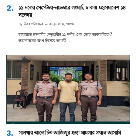
১১ দলের সেপ্টেম্বর-নভেম্বরে লংমার্চ, ঢাকায় মহাসমাবেশ ১৪
নভেম্বর
নিজস্ব প্রতিবেদক
By
August 6, 2026
জামায়াতে ইসলামীর নেতৃত্বাধীন ১১ দলীয় ঐক্য জোট সরকারবিরোধী
আন্দোলনের অংশ হিসেবে আগামী…
সালথার আলোচিত আজিজুর হত্যা মামলার প্রধান আসামি