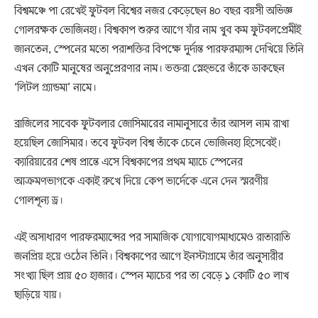
বিশ্বমঞ্চে পা রেখেই ফুটবল বিশ্বের নজর কেড়েছেন ৪০ বছর বয়সী অভিজ্ঞ
গোলরক্ষক ভোজিনহা। বিশ্বকাপ শুরুর আগে যাঁর নাম খুব কম ফুটবলপ্রেমীই
জানতেন, স্পেনের মতো পরাশক্তির বিপক্ষে দুর্দান্ত পারফরম্যান্স দেখিয়ে তিনি
এখন কোটি মানুষের অনুপ্রেরণার নাম। ভক্তরা স্নেহভরে তাঁকে ডাকছেন
‘লিটল গ্র্যান্ডমা’ নামে।
ব্রাজিলের সাবেক ফুটবলার জোসিমারের নামানুসারে তাঁর আসল নাম রাখা
হয়েছিল জোসিমার। তবে ফুটবল বিশ্ব তাঁকে চেনে ভোজিনহা হিসেবেই।
ক্যারিয়ারের শেষ প্রান্তে এসে বিশ্বকাপের প্রথম ম্যাচে স্পেনের
আক্রমণভাগকে একাই রুখে দিয়ে কেপ ভার্দেকে এনে দেন স্মরণীয়
গোলশূন্য ড্র।
এই অসাধারণ পারফরম্যান্সের পর সামাজিক যোগাযোগমাধ্যমেও রাতারাতি
জনপ্রিয় হয়ে ওঠেন তিনি। বিশ্বকাপের আগে ইনস্টাগ্রামে তাঁর অনুসারীর
সংখ্যা ছিল প্রায় ৫০ হাজার। স্পেন ম্যাচের পর তা বেড়ে ১ কোটি ৫০ লাখ
ছাড়িয়ে যায়।