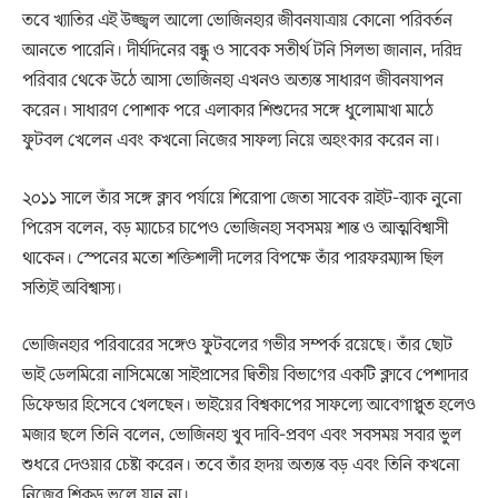
তবে খ্যাতির এই উজ্জ্বল আলো ভোজিনহার জীবনযাত্রায় কোনো পরিবর্তন
আনতে পারেনি। দীর্ঘদিনের বন্ধু ও সাবেক সতীর্থ টনি সিলভা জানান, দরিদ্র
পরিবার থেকে উঠে আসা ভোজিনহা এখনও অত্যন্ত সাধারণ জীবনযাপন
করেন। সাধারণ পোশাক পরে এলাকার শিশুদের সঙ্গে ধুলোমাখা মাঠে
ফুটবল খেলেন এবং কখনো নিজের সাফল্য নিয়ে অহংকার করেন না।
২০১১ সালে তাঁর সঙ্গে ক্লাব পর্যায়ে শিরোপা জেতা সাবেক রাইট-ব্যাক নুনো
পিরেস বলেন, বড় ম্যাচের চাপেও ভোজিনহা সবসময় শান্ত ও আত্মবিশ্বাসী
থাকেন। স্পেনের মতো শক্তিশালী দলের বিপক্ষে তাঁর পারফরম্যান্স ছিল
সত্যিই অবিশ্বাস্য।
ভোজিনহার পরিবারের সঙ্গেও ফুটবলের গভীর সম্পর্ক রয়েছে। তাঁর ছোট
ভাই ডেলমিরো নাসিমেন্তো সাইপ্রাসের দ্বিতীয় বিভাগের একটি ক্লাবে পেশাদার
ডিফেন্ডার হিসেবে খেলছেন। ভাইয়ের বিশ্বকাপের সাফল্যে আবেগাপ্লুত হলেও
মজার ছলে তিনি বলেন, ভোজিনহা খুব দাবি-প্রবণ এবং সবসময় সবার ভুল
শুধরে দেওয়ার চেষ্টা করেন। তবে তাঁর হৃদয় অত্যন্ত বড় এবং তিনি কখনো
নিজের শিকড় ভুলে যান না।