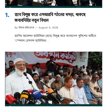
র‌্যাব বিলুপ্ত করে এসআরবি গঠনের খসড়া, থাকছে
জবাবদিহির নতুন বিধান
নিজস্ব প্রতিবেদক
By
August 6, 2026
র‌্যাপিড অ্যাকশন ব্যাটালিয়ন (র‌্যাব) বিলুপ্ত করে বাংলাদেশ পুলিশের অধীনে
‘স্পেশাল রেসপন্স ব্যাটালিয়ন…