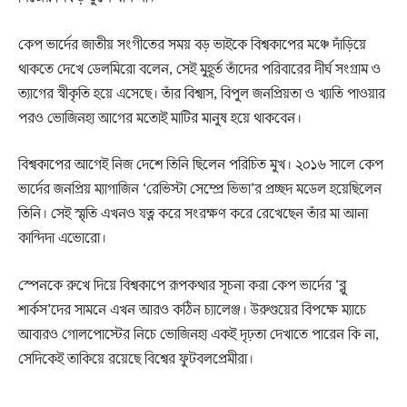
কেপ ভার্দের জাতীয় সংগীতের সময় বড় ভাইকে বিশ্বকাপের মঞ্চে দাঁড়িয়ে
থাকতে দেখে ডেলমিরো বলেন, সেই মুহূর্ত তাঁদের পরিবারের দীর্ঘ সংগ্রাম ও
ত্যাগের স্বীকৃতি হয়ে এসেছে। তাঁর বিশ্বাস, বিপুল জনপ্রিয়তা ও খ্যাতি পাওয়ার
পরও ভোজিনহা আগের মতোই মাটির মানুষ হয়ে থাকবেন।
বিশ্বকাপের আগেই নিজ দেশে তিনি ছিলেন পরিচিত মুখ। ২০১৬ সালে কেপ
ভার্দের জনপ্রিয় ম্যাগাজিন ‘রেভিস্টা সেম্প্রে ভিভা’র প্রচ্ছদ মডেল হয়েছিলেন
তিনি। সেই স্মৃতি এখনও যত্ন করে সংরক্ষণ করে রেখেছেন তাঁর মা আনা
কান্দিদা এভোরো।
স্পেনকে রুখে দিয়ে বিশ্বকাপে রূপকথার সূচনা করা কেপ ভার্দের ‘ব্লু
শার্কস’দের সামনে এখন আরও কঠিন চ্যালেঞ্জ। উরুগুয়ের বিপক্ষে ম্যাচে
আবারও গোলপোস্টের নিচে ভোজিনহা একই দৃঢ়তা দেখাতে পারেন কি না,
সেদিকেই তাকিয়ে রয়েছে বিশ্বের ফুটবলপ্রেমীরা।