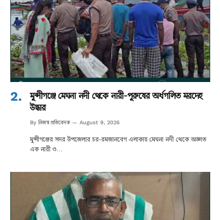
মুন্সীগঞ্জে মেঘনা নদী থেকে নারী-পুরুষের অর্ধগলিত মরদেহ
উদ্ধার
নিজস্ব প্রতিবেদক
By
August 9, 2026
মুন্সীগঞ্জের সদর উপজেলার চর-রমজানবেগ এলাকায় মেঘনা নদী থেকে অজ্ঞাত
এক নারী ও…