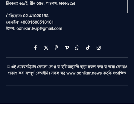
ঠিকানাঃ ৬৯/ই, গ্রীন রোড, পান্থপথ, ঢাকা-১২১৫
টেলিফোন: 02-41020138
মোবাইল: +8801688518181
ইমেল: odhikar.tv.ip@gmail.com
Facebook
X
Pinterest
Vimeo
WhatsApp
TikTok
Instagram
(Twitter)
© এই ওয়েবসাইটের কোনো লেখা বা ছবি অনুমতি ছাড়া নকল করা বা অন্য কোথাও
প্রকাশ করা সম্পূর্ণ বেআইনি। সকল স্বত্ব www.odhikar.news কর্তৃক সংরক্ষিত