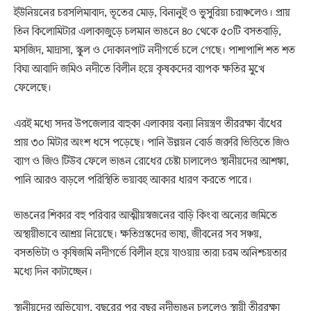
ইউনিয়নের চরসলিমাবাদ, ভূতের মোড়, বিনানুই ও ভুসুরিয়া চরাঞ্চলেও। প্রায়
তিন কিলোমিটার এলাকাজুড়ে চলমান ভাঙনে ৪০ থেকে ৫০টি বসতবাড়ি,
মসজিদ, মাদ্রাসা, স্কুল ও দোকানপাট নদীগর্ভে চলে গেছে। পাশাপাশি শত শত
বিঘা আবাদি জমিও নদীতে বিলীন হয়ে কৃষকদের ব্যাপক ক্ষতির মুখে
ফেলেছে।
এরই মধ্যে সদর উপজেলার বাহুকা এলাকায় বন্যা নিয়ন্ত্রণ তীররক্ষা বাঁধের
প্রায় ৩০ মিটার অংশ ধসে পড়েছে। পানি উন্নয়ন বোর্ড জরুরি ভিত্তিতে জিও
ব্যাগ ও জিও টিউব ফেলে ভাঙন রোধের চেষ্টা চালালেও স্থানীয়দের আশঙ্কা,
পানি আরও বাড়লে পরিস্থিতি ভয়াবহ আকার ধারণ করতে পারে।
ভাঙনের শিকার বহু পরিবার আত্মীয়স্বজনের বাড়ি কিংবা অন্যের জমিতে
অস্থায়ীভাবে আশ্রয় নিয়েছে। ক্ষতিগ্রস্তদের ভাষ্য, জীবনের সব সঞ্চয়,
বসতভিটা ও কৃষিজমি নদীগর্ভে বিলীন হয়ে যাওয়ায় তারা চরম অনিশ্চয়তার
মধ্যে দিন কাটাচ্ছেন।
স্থানীয়দের অভিযোগ, বছরের পর বছর নদীভাঙন চললেও স্থায়ী তীররক্ষা