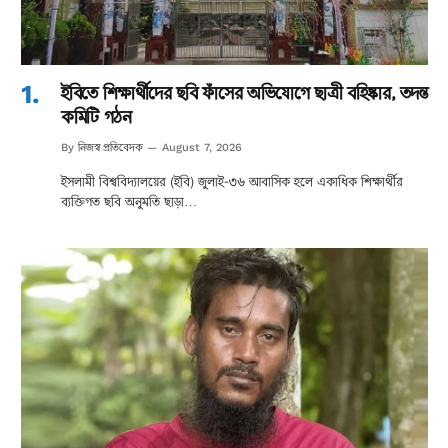
ইবিতে শিক্ষার্থীদের ছবি ফাঁসের অভিযোগে ছাত্রী বহিষ্কার, তদন্ত
কমিটি গঠন
নিজস্ব প্রতিবেদক
By
August 7, 2026
ইসলামী বিশ্ববিদ্যালয়ের (ইবি) জুলাই-৩৬ আবাসিক হলে একাধিক শিক্ষার্থীর
ব্যক্তিগত ছবি অনুমতি ছাড়া…