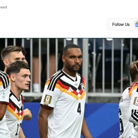
Read
Go
Follow Us
N