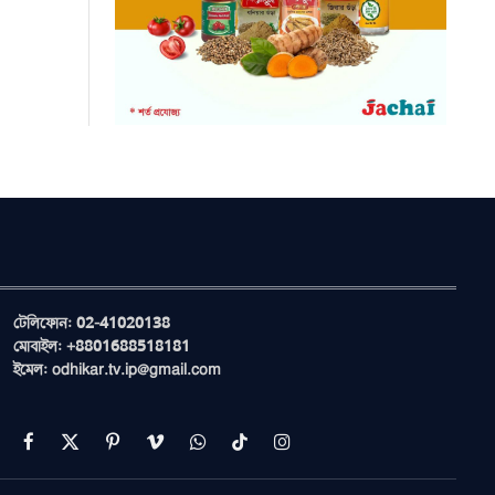
টেলিফোন: 02-41020138
মোবাইল: +8801688518181
ইমেল: odhikar.tv.ip@gmail.com
Facebook
X
Pinterest
Vimeo
WhatsApp
TikTok
Instagram
(Twitter)