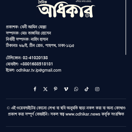
প্রকাশক: বেনী আমিন মোল্লা
সম্পাদক: মোঃ তাজবির হোসেন
নির্বাহী সম্পাদক: নাহিদ হাসান
ঠিকানাঃ ৬৯/ই, গ্রীন রোড, পান্থপথ, ঢাকা-১২১৫
টেলিফোন: 02-41020138
মোবাইল: +8801688518181
ইমেল: odhikar.tv.ip@gmail.com
Facebook
X
Pinterest
Vimeo
WhatsApp
TikTok
Instagram
(Twitter)
© এই ওয়েবসাইটের কোনো লেখা বা ছবি অনুমতি ছাড়া নকল করা বা অন্য কোথাও
প্রকাশ করা সম্পূর্ণ বেআইনি। সকল স্বত্ব www.odhikar.news কর্তৃক সংরক্ষিত