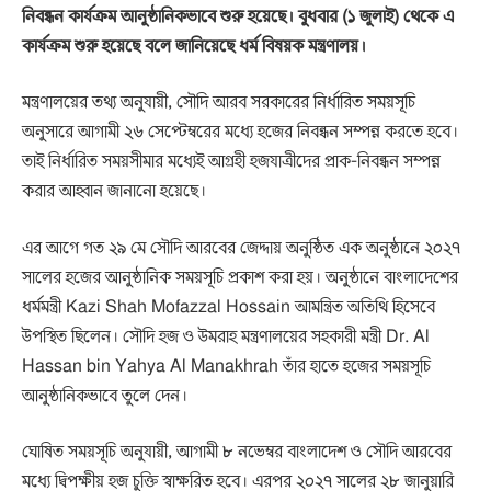
নিবন্ধন কার্যক্রম আনুষ্ঠানিকভাবে শুরু হয়েছে। বুধবার (১ জুলাই) থেকে এ
কার্যক্রম শুরু হয়েছে বলে জানিয়েছে ধর্ম বিষয়ক মন্ত্রণালয়।
মন্ত্রণালয়ের তথ্য অনুযায়ী, সৌদি আরব সরকারের নির্ধারিত সময়সূচি
অনুসারে আগামী ২৬ সেপ্টেম্বরের মধ্যে হজের নিবন্ধন সম্পন্ন করতে হবে।
তাই নির্ধারিত সময়সীমার মধ্যেই আগ্রহী হজযাত্রীদের প্রাক-নিবন্ধন সম্পন্ন
করার আহ্বান জানানো হয়েছে।
এর আগে গত ২৯ মে সৌদি আরবের জেদ্দায় অনুষ্ঠিত এক অনুষ্ঠানে ২০২৭
সালের হজের আনুষ্ঠানিক সময়সূচি প্রকাশ করা হয়। অনুষ্ঠানে বাংলাদেশের
ধর্মমন্ত্রী
Kazi Shah Mofazzal Hossain
আমন্ত্রিত অতিথি হিসেবে
উপস্থিত ছিলেন। সৌদি হজ ও উমরাহ মন্ত্রণালয়ের সহকারী মন্ত্রী
Dr. Al
Hassan bin Yahya Al Manakhrah
তাঁর হাতে হজের সময়সূচি
আনুষ্ঠানিকভাবে তুলে দেন।
ঘোষিত সময়সূচি অনুযায়ী, আগামী ৮ নভেম্বর বাংলাদেশ ও সৌদি আরবের
মধ্যে দ্বিপক্ষীয় হজ চুক্তি স্বাক্ষরিত হবে। এরপর ২০২৭ সালের ২৮ জানুয়ারি