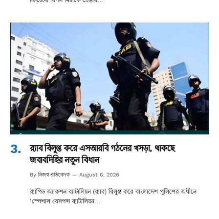
র‌্যাব বিলুপ্ত করে এসআরবি গঠনের খসড়া, থাকছে
জবাবদিহির নতুন বিধান
নিজস্ব প্রতিবেদক
By
August 6, 2026
র‌্যাপিড অ্যাকশন ব্যাটালিয়ন (র‌্যাব) বিলুপ্ত করে বাংলাদেশ পুলিশের অধীনে
‘স্পেশাল রেসপন্স ব্যাটালিয়ন…