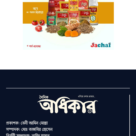
প্রকাশক: বেনী আমিন মোল্লা
সম্পাদক: মোঃ তাজবির হোসেন
নির্বাহী সম্পাদক: নাহিদ হাসান