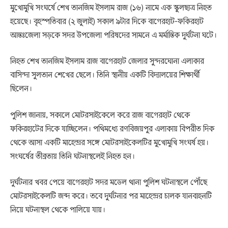
মুখোমুখি সংঘর্ষে শেখ তানজিম ইসলাম রাজ (১৬) নামে এক স্কুলছাত্র নিহত
হয়েছে। বৃহস্পতিবার (২ জুলাই) সকাল ৯টার দিকে বাগেরহাট-ফকিরহাট
আন্তঃজেলা সড়কে সদর উপজেলা পরিষদের সামনে এ মর্মান্তিক দুর্ঘটনা ঘটে।
নিহত শেখ তানজিম ইসলাম রাজ বাগেরহাট জেলার সুন্দরঘোনা এলাকার
বাসিন্দা সুলতান শেখের ছেলে। তিনি স্থানীয় একটি বিদ্যালয়ের শিক্ষার্থী
ছিলেন।
পুলিশ জানায়, সকালে মোটরসাইকেলে করে রাজ বাগেরহাট থেকে
ফকিরহাটের দিকে যাচ্ছিলেন। পথিমধ্যে রণবিজয়পুর এলাকায় বিপরীত দিক
থেকে আসা একটি মাহেন্দ্রর সঙ্গে মোটরসাইকেলটির মুখোমুখি সংঘর্ষ হয়।
সংঘর্ষের তীব্রতায় তিনি ঘটনাস্থলেই নিহত হন।
দুর্ঘটনার খবর পেয়ে বাগেরহাট সদর মডেল থানা পুলিশ ঘটনাস্থলে পৌঁছে
মোটরসাইকেলটি জব্দ করে। তবে দুর্ঘটনার পর মাহেন্দ্রর চালক যানবাহনটি
নিয়ে ঘটনাস্থল থেকে পালিয়ে যায়।