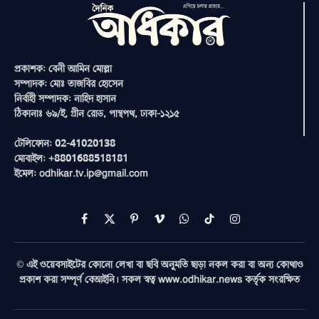
প্রকাশক: বেনী আমিন মোল্লা
সম্পাদক: মোঃ তাজবির হোসেন
নির্বাহী সম্পাদক: নাহিদ হাসান
ঠিকানাঃ ৬৯/ই, গ্রীন রোড, পান্থপথ, ঢাকা-১২১৫
টেলিফোন: 02-41020138
মোবাইল: +8801688518181
ইমেল: odhikar.tv.ip@gmail.com
Facebook
X
Pinterest
Vimeo
WhatsApp
TikTok
Instagram
(Twitter)
© এই ওয়েবসাইটের কোনো লেখা বা ছবি অনুমতি ছাড়া নকল করা বা অন্য কোথাও
প্রকাশ করা সম্পূর্ণ বেআইনি। সকল স্বত্ব www.odhikar.news কর্তৃক সংরক্ষিত