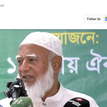
ead
Go
Follow Us
N