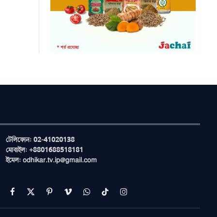
টেলিফোন: 02-41020138
মোবাইল: +8801688518181
ইমেল: odhikar.tv.ip@gmail.com
Facebook
X
Pinterest
Vimeo
WhatsApp
TikTok
Instagram
(Twitter)