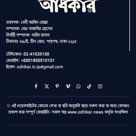
প্রকাশক: বেনী আমিন মোল্লা
সম্পাদক: মোঃ তাজবির হোসেন
নির্বাহী সম্পাদক: নাহিদ হাসান
ঠিকানাঃ ৬৯/ই, গ্রীন রোড, পান্থপথ, ঢাকা-১২১৫
টেলিফোন: 02-41020138
মোবাইল: +8801688518181
ইমেল: odhikar.tv.ip@gmail.com
Facebook
X
Pinterest
Vimeo
WhatsApp
TikTok
Instagram
(Twitter)
© এই ওয়েবসাইটের কোনো লেখা বা ছবি অনুমতি ছাড়া নকল করা বা অন্য কোথাও
প্রকাশ করা সম্পূর্ণ বেআইনি। সকল স্বত্ব www.odhikar.news কর্তৃক সংরক্ষিত