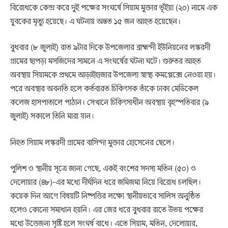
বিরোধকে কেন্দ্র করে দুই পক্ষের সংঘর্ষে সিয়াম মুক্তার ভূঁইয়া (২০) নামে এক
যুবকের মৃত্যু হয়েছে। এ ঘটনায় অন্তত ১৫ জন আহত হয়েছেন।
বুধবার (৮ জুলাই) রাত ৯টার দিকে উপজেলার ব্রাহ্মন্দী ইউনিয়নের লস্করদী
গ্রামের ছাপড়া মসজিদের সামনে এ সংঘর্ষের ঘটনা ঘটে। গুরুতর আহত
অবস্থায় সিয়ামকে প্রথমে আড়াইহাজার উপজেলা স্বাস্থ্য কমপ্লেক্সে নেওয়া হয়।
পরে অবস্থার অবনতি হলে কর্তব্যরত চিকিৎসক তাঁকে ঢাকা মেডিকেল
কলেজ হাসপাতালে পাঠান। সেখানে চিকিৎসাধীন অবস্থায় বৃহস্পতিবার (৯
জুলাই) সকালে তিনি মারা যান।
নিহত সিয়াম লস্করদী গ্রামের বাসিন্দা মুক্তার হোসেনের ছেলে।
পুলিশ ও স্থানীয় সূত্রে জানা গেছে, একই বংশের সদস্য মতিন (৫০) ও
দেলোয়ার (৪৮)-এর মধ্যে দীর্ঘদিন ধরে জমিজমা নিয়ে বিরোধ চলছিল।
কয়েক দিন আগে বিষয়টি নিষ্পত্তির লক্ষ্যে স্থানীয়ভাবে সালিস অনুষ্ঠিত
হলেও কোনো সমাধান হয়নি। এর জের ধরে বুধবার রাতে উভয় পক্ষের
মধ্যে উত্তেজনা সৃষ্টি হলে সংঘর্ষ বাধে। এতে সিয়াম, মতিন, দেলোয়ার,