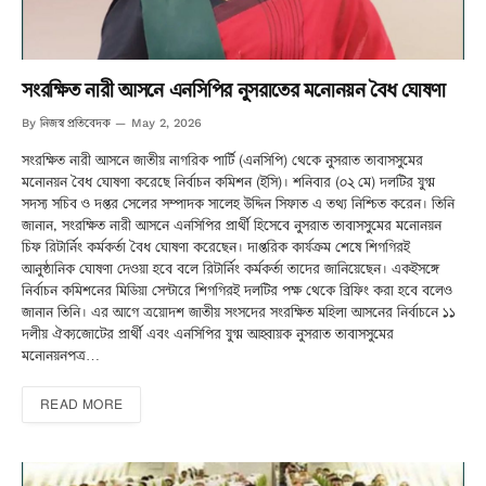
সংরক্ষিত নারী আসনে এনসিপির নুসরাতের মনোনয়ন বৈধ ঘোষণা
নিজস্ব প্রতিবেদক
By
May 2, 2026
সংরক্ষিত নারী আসনে জাতীয় নাগরিক পার্টি (এনসিপি) থেকে নুসরাত তাবাসসুমের
মনোনয়ন বৈধ ঘোষণা করেছে নির্বাচন কমিশন (ইসি)। শনিবার (০২ মে) দলটির যুগ্ম
সদস্য সচিব ও দপ্তর সেলের সম্পাদক সালেহ উদ্দিন সিফাত এ তথ্য নিশ্চিত করেন। তিনি
জানান, সংরক্ষিত নারী আসনে এনসিপির প্রার্থী হিসেবে নুসরাত তাবাসসুমের মনোনয়ন
চিফ রিটার্নিং কর্মকর্তা বৈধ ঘোষণা করেছেন। দাপ্তরিক কার্যক্রম শেষে শিগগিরই
আনুষ্ঠানিক ঘোষণা দেওয়া হবে বলে রিটার্নিং কর্মকর্তা তাদের জানিয়েছেন। একইসঙ্গে
নির্বাচন কমিশনের মিডিয়া সেন্টারে শিগগিরই দলটির পক্ষ থেকে ব্রিফিং করা হবে বলেও
জানান তিনি। এর আগে ত্রয়োদশ জাতীয় সংসদের সংরক্ষিত মহিলা আসনের নির্বাচনে ১১
দলীয় ঐক্যজোটের প্রার্থী এবং এনসিপির যুগ্ম আহ্বায়ক নুসরাত তাবাসসুমের
মনোনয়নপত্র…
READ MORE