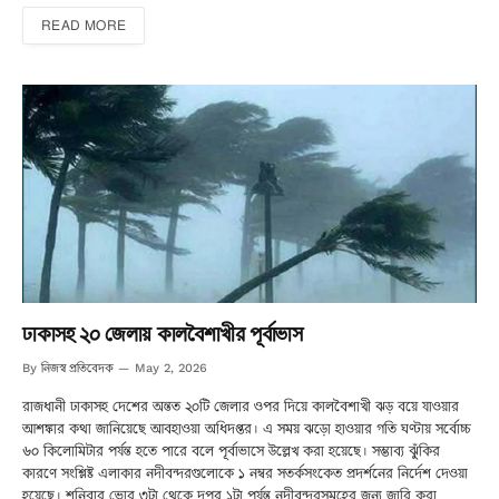
READ MORE
ঢাকাসহ ২০ জেলায় কালবৈশাখীর পূর্বাভাস
নিজস্ব প্রতিবেদক
By
May 2, 2026
রাজধানী ঢাকাসহ দেশের অন্তত ২০টি জেলার ওপর দিয়ে কালবৈশাখী ঝড় বয়ে যাওয়ার
আশঙ্কার কথা জানিয়েছে আবহাওয়া অধিদপ্তর। এ সময় ঝড়ো হাওয়ার গতি ঘণ্টায় সর্বোচ্চ
৬০ কিলোমিটার পর্যন্ত হতে পারে বলে পূর্বাভাসে উল্লেখ করা হয়েছে। সম্ভাব্য ঝুঁকির
কারণে সংশ্লিষ্ট এলাকার নদীবন্দরগুলোকে ১ নম্বর সতর্কসংকেত প্রদর্শনের নির্দেশ দেওয়া
হয়েছে। শনিবার ভোর ৩টা থেকে দুপুর ১টা পর্যন্ত নদীবন্দরসমূহের জন্য জারি করা