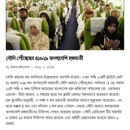
সৌদি পৌঁছেছেন ৪১৬২৯ বাংলাদেশি হজযাত্রী
নিজস্ব প্রতিবেদক
By
May 2, 2026
চলতি বছরের হজ কার্যক্রমে উল্লেখযোগ্য অগ্রগতি হয়েছে। এখন পর্যন্ত ১০৪টি ফ্লাইটে মোট
৪১ হাজার ৬২৯ জন বাংলাদেশি হজযাত্রী সৌদি আরবে পৌঁছেছেন। শনিবার (২ মে) সকাল
১০টা পর্যন্ত এ তথ্য নিশ্চিত করেছেন বাংলাদেশ হজ অফিসের পরিচালক মো. লোকমান
হোসেন। তিনি জানান, এ সময়ের মধ্যে সব ফ্লাইট জেদ্দায় সফলভাবে অবতরণ করেছে।
হজ বুলেটিন অনুযায়ী, এ পর্যন্ত ৭ জন হজযাত্রী স্বাভাবিক কারণে মৃত্যুবরণ করেছেন। এর
মধ্যে মক্কায় ৫ জন এবং মদিনায় ২ জন মারা গেছেন। এছাড়া সৌদি আরবে অবস্থানরত
বাংলাদেশি হজযাত্রীদের চিকিৎসা সেবাও অব্যাহত রয়েছে। সৌদি মেডিকেল টিম সরাসরি
৮ হাজার ১৫ জনকে চিকিৎসা প্রদান করেছে এবং আইটি হেল্পডেস্কের মাধ্যমে আরও ৯
হাজার…