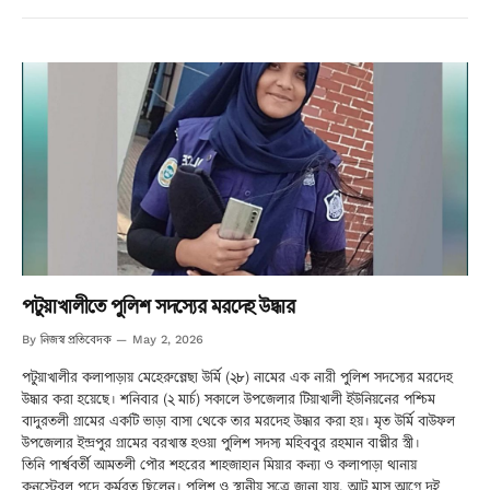
পটুয়াখালীতে পুলিশ সদস্যের মরদেহ উদ্ধার
নিজস্ব প্রতিবেদক
By
May 2, 2026
পটুয়াখালীর কলাপাড়ায় মেহেরুন্নেছা উর্মি (২৮) নামের এক নারী পুলিশ সদস্যের মরদেহ
উদ্ধার করা হয়েছে। শনিবার (২ মার্চ) সকালে উপজেলার টিয়াখালী ইউনিয়নের পশ্চিম
বাদুরতলী গ্রামের একটি ভাড়া বাসা থেকে তার মরদেহ উদ্ধার করা হয়। মৃত উর্মি বাউফল
উপজেলার ইন্দ্রপুর গ্রামের বরখাস্ত হওয়া পুলিশ সদস্য মহিববুর রহমান বাপ্পীর স্ত্রী।
তিনি পার্শ্ববর্তী আমতলী পৌর শহরের শাহজাহান মিয়ার কন্যা ও কলাপাড়া থানায়
কনস্টেবল পদে কর্মরত ছিলেন। পুলিশ ও স্থানীয় সূত্রে জানা যায়, আট মাস আগে দুই