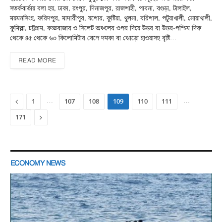
সতর্কবার্তায় বলা হয়, ঢাকা, রংপুর, দিনাজপুর, রাজশাহী, পাবনা, বগুড়া, টাঙ্গাইল,
ময়মনসিংহ, ফরিদপুর, মাদারীপুর, যশোর, কুষ্টিয়া, খুলনা, বরিশাল, পটুয়াখালী, নোয়াখালী,
কুমিল্লা, চট্টগ্রাম, কক্সবাজার ও সিলেট অঞ্চলের ওপর দিয়ে উত্তর বা উত্তর-পশ্চিম দিক
থেকে ৪৫ থেকে ৬০ কিলোমিটার বেগে দমকা বা ঝোড়ো হাওয়াসহ বৃষ্টি…
READ MORE
Previous
…
…
1
107
108
109
110
111
Next
171
ECONOMY NEWS