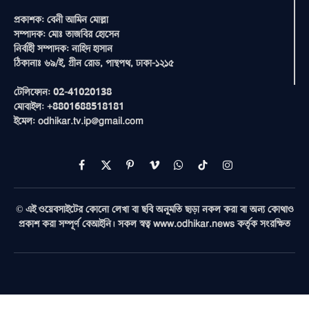
প্রকাশক: বেনী আমিন মোল্লা
সম্পাদক: মোঃ তাজবির হোসেন
নির্বাহী সম্পাদক: নাহিদ হাসান
ঠিকানাঃ ৬৯/ই, গ্রীন রোড, পান্থপথ, ঢাকা-১২১৫
টেলিফোন: 02-41020138
মোবাইল: +8801688518181
ইমেল: odhikar.tv.ip@gmail.com
Facebook
X
Pinterest
Vimeo
WhatsApp
TikTok
Instagram
(Twitter)
© এই ওয়েবসাইটের কোনো লেখা বা ছবি অনুমতি ছাড়া নকল করা বা অন্য কোথাও
প্রকাশ করা সম্পূর্ণ বেআইনি। সকল স্বত্ব www.odhikar.news কর্তৃক সংরক্ষিত