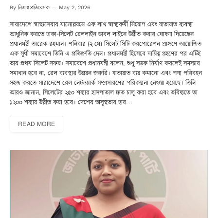
নিজস্ব প্রতিবেদক
By
May 2, 2026
সারাদেশে স্বাস্থ্যসেবার মানোন্নয়নে এক লাখ স্বাস্থ্যকর্মী নিয়োগ এবং যাতায়াত ব্যবস্থা
আধুনিক করতে ঢাকা-সিলেট রেললাইন ডাবল লাইনে উন্নীত করার ঘোষণা দিয়েছেন
প্রধানমন্ত্রী তারেক রহমান। শনিবার (২ মে) সিলেট সিটি করপোরেশন প্রাঙ্গণে আয়োজিত
এক সুধী সমাবেশে তিনি এ প্রতিশ্রুতি দেন। প্রধানমন্ত্রী হিসেবে দায়িত্ব গ্রহণের পর এটিই
তার প্রথম সিলেট সফর। সমাবেশে প্রধানমন্ত্রী বলেন, শুধু সড়ক নির্মাণ করলেই সমস্যার
সমাধান হবে না, রেল ব্যবস্থার উন্নয়ন জরুরি। যাতায়াত ব্যয় কমানো এবং পণ্য পরিবহন
সহজ করতে সারাদেশে রেল নেটওয়ার্ক সম্প্রসারণের পরিকল্পনা নেওয়া হয়েছে। তিনি
আরও জানান, সিলেটের ২৫০ শয্যার হাসপাতাল দ্রুত চালু করা হবে এবং ভবিষ্যতে তা
১২০০ শয্যায় উন্নীত করা হবে। দেশের অসুস্থতার হার…
READ MORE