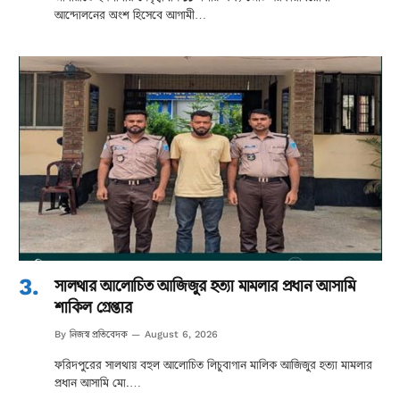
আন্দোলনের অংশ হিসেবে আগামী…
সালথার আলোচিত আজিজুর হত্যা মামলার প্রধান আসামি
শাকিল গ্রেপ্তার
নিজস্ব প্রতিবেদক
By
August 6, 2026
ফরিদপুরের সালথায় বহুল আলোচিত লিচুবাগান মালিক আজিজুর হত্যা মামলার
প্রধান আসামি মো.…