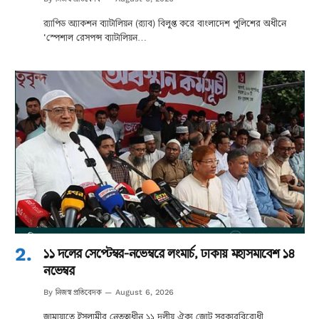
র‌্যাপিড অ্যাকশন ব্যাটালিয়ন (র‌্যাব) বিলুপ্ত করে বাংলাদেশ পুলিশের অধীনে
‘স্পেশাল রেসপন্স ব্যাটালিয়ন…
১১ দলের সেপ্টেম্বর-নভেম্বরে লংমার্চ, ঢাকায় মহাসমাবেশ ১৪
নভেম্বর
নিজস্ব প্রতিবেদক
By
August 6, 2026
জামায়াতে ইসলামীর নেতৃত্বাধীন ১১ দলীয় ঐক্য জোট সরকারবিরোধী