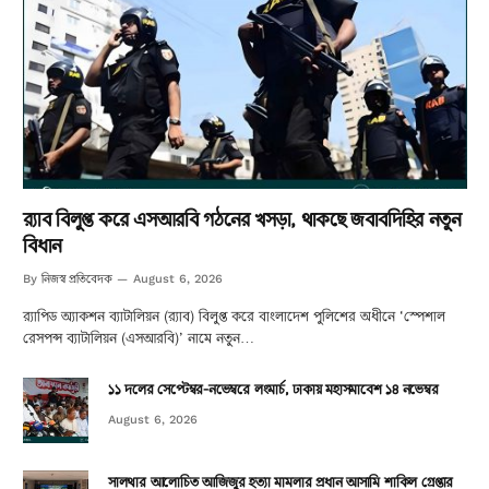
র‌্যাব বিলুপ্ত করে এসআরবি গঠনের খসড়া, থাকছে জবাবদিহির নতুন
বিধান
নিজস্ব প্রতিবেদক
By
August 6, 2026
র‌্যাপিড অ্যাকশন ব্যাটালিয়ন (র‌্যাব) বিলুপ্ত করে বাংলাদেশ পুলিশের অধীনে ‘স্পেশাল
রেসপন্স ব্যাটালিয়ন (এসআরবি)’ নামে নতুন…
১১ দলের সেপ্টেম্বর-নভেম্বরে লংমার্চ, ঢাকায় মহাসমাবেশ ১৪ নভেম্বর
August 6, 2026
সালথার আলোচিত আজিজুর হত্যা মামলার প্রধান আসামি শাকিল গ্রেপ্তার