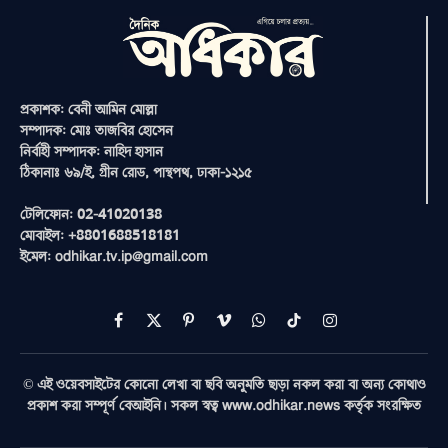
প্রকাশক: বেনী আমিন মোল্লা
সম্পাদক: মোঃ তাজবির হোসেন
নির্বাহী সম্পাদক: নাহিদ হাসান
ঠিকানাঃ ৬৯/ই, গ্রীন রোড, পান্থপথ, ঢাকা-১২১৫
টেলিফোন: 02-41020138
মোবাইল: +8801688518181
ইমেল: odhikar.tv.ip@gmail.com
Facebook
X
Pinterest
Vimeo
WhatsApp
TikTok
Instagram
(Twitter)
© এই ওয়েবসাইটের কোনো লেখা বা ছবি অনুমতি ছাড়া নকল করা বা অন্য কোথাও
প্রকাশ করা সম্পূর্ণ বেআইনি। সকল স্বত্ব www.odhikar.news কর্তৃক সংরক্ষিত