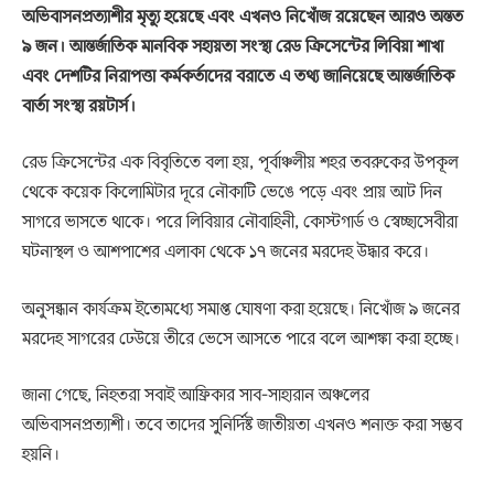
অভিবাসনপ্রত্যাশীর মৃত্যু হয়েছে এবং এখনও নিখোঁজ রয়েছেন আরও অন্তত
৯ জন। আন্তর্জাতিক মানবিক সহায়তা সংস্থা রেড ক্রিসেন্টের লিবিয়া শাখা
এবং দেশটির নিরাপত্তা কর্মকর্তাদের বরাতে এ তথ্য জানিয়েছে আন্তর্জাতিক
বার্তা সংস্থা রয়টার্স।
রেড ক্রিসেন্টের এক বিবৃতিতে বলা হয়, পূর্বাঞ্চলীয় শহর তবরুকের উপকূল
থেকে কয়েক কিলোমিটার দূরে নৌকাটি ভেঙে পড়ে এবং প্রায় আট দিন
সাগরে ভাসতে থাকে। পরে লিবিয়ার নৌবাহিনী, কোস্টগার্ড ও স্বেচ্ছাসেবীরা
ঘটনাস্থল ও আশপাশের এলাকা থেকে ১৭ জনের মরদেহ উদ্ধার করে।
অনুসন্ধান কার্যক্রম ইতোমধ্যে সমাপ্ত ঘোষণা করা হয়েছে। নিখোঁজ ৯ জনের
মরদেহ সাগরের ঢেউয়ে তীরে ভেসে আসতে পারে বলে আশঙ্কা করা হচ্ছে।
জানা গেছে, নিহতরা সবাই আফ্রিকার সাব-সাহারান অঞ্চলের
অভিবাসনপ্রত্যাশী। তবে তাদের সুনির্দিষ্ট জাতীয়তা এখনও শনাক্ত করা সম্ভব
হয়নি।