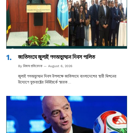
জাতিসংঘে জুলাই গণঅভ্যুত্থান দিবস পালিত
নিজস্ব প্রতিবেদক
By
August 6, 2026
জুলাই গণঅভ্যুত্থান দিবস উপলক্ষে জাতিসংঘে বাংলাদেশের স্থায়ী মিশনের
উদ্যোগে যুক্তরাষ্ট্রের নিউইয়র্কে স্মারক…