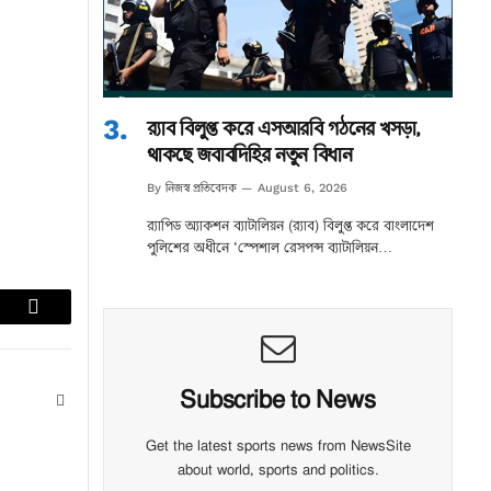
র‌্যাব বিলুপ্ত করে এসআরবি গঠনের খসড়া,
থাকছে জবাবদিহির নতুন বিধান
নিজস্ব প্রতিবেদক
By
August 6, 2026
র‌্যাপিড অ্যাকশন ব্যাটালিয়ন (র‌্যাব) বিলুপ্ত করে বাংলাদেশ
পুলিশের অধীনে ‘স্পেশাল রেসপন্স ব্যাটালিয়ন…
lr
Email
Subscribe to News
Website
Get the latest sports news from NewsSite
about world, sports and politics.