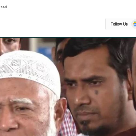
Read
Go
Follow Us
N