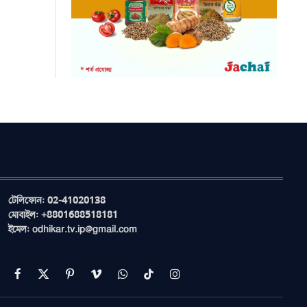
টেলিফোন: 02-41020138
মোবাইল: +8801688518181
ইমেল: odhikar.tv.ip@gmail.com
Facebook
X
Pinterest
Vimeo
WhatsApp
TikTok
Instagram
(Twitter)