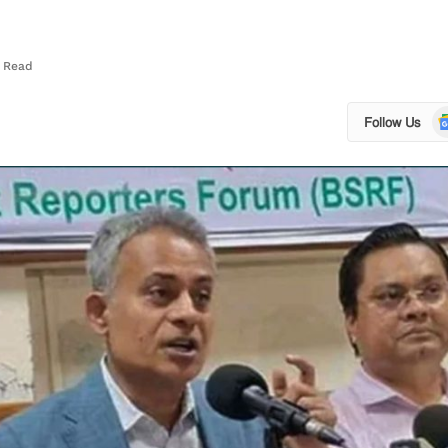
s Read
Go
Follow Us
N