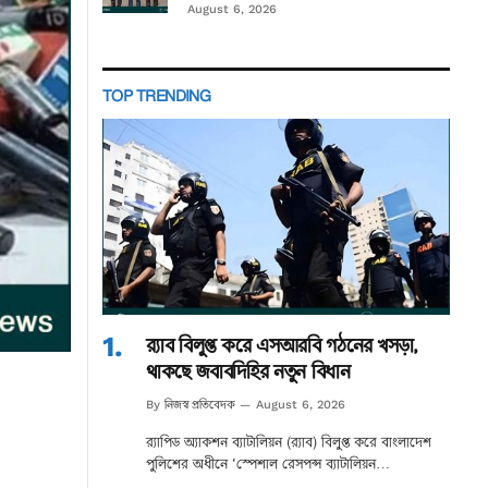
August 6, 2026
TOP TRENDING
র‌্যাব বিলুপ্ত করে এসআরবি গঠনের খসড়া,
থাকছে জবাবদিহির নতুন বিধান
নিজস্ব প্রতিবেদক
By
August 6, 2026
র‌্যাপিড অ্যাকশন ব্যাটালিয়ন (র‌্যাব) বিলুপ্ত করে বাংলাদেশ
পুলিশের অধীনে ‘স্পেশাল রেসপন্স ব্যাটালিয়ন…