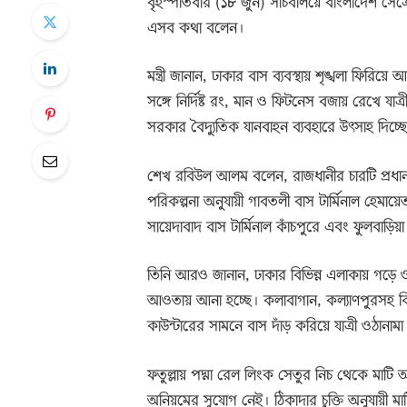
বৃহস্পতিবার (১৮ জুন) সচিবালয়ে বাংলাদেশ সে
এসব কথা বলেন।
মন্ত্রী জানান, ঢাকার বাস ব্যবস্থায় শৃঙ্খলা ফি
সঙ্গে নির্দিষ্ট রং, মান ও ফিটনেস বজায় রেখে যা
সরকার বৈদ্যুতিক যানবাহন ব্যবহারে উৎসাহ দিচ্ছ
শেখ রবিউল আলম বলেন, রাজধানীর চারটি প্রধান 
পরিকল্পনা অনুযায়ী গাবতলী বাস টার্মিনাল হেমায়েত
সায়েদাবাদ বাস টার্মিনাল কাঁচপুরে এবং ফুলবাড়িয়া ব
তিনি আরও জানান, ঢাকার বিভিন্ন এলাকায় গড়ে ওঠা 
আওতায় আনা হচ্ছে। কলাবাগান, কল্যাণপুরসহ বিভি
কাউন্টারের সামনে বাস দাঁড় করিয়ে যাত্রী ওঠানামা
ফতুল্লায় পদ্মা রেল লিংক সেতুর নিচ থেকে মাটি 
অনিয়মের সুযোগ নেই। ঠিকাদার চুক্তি অনুযায়ী ম