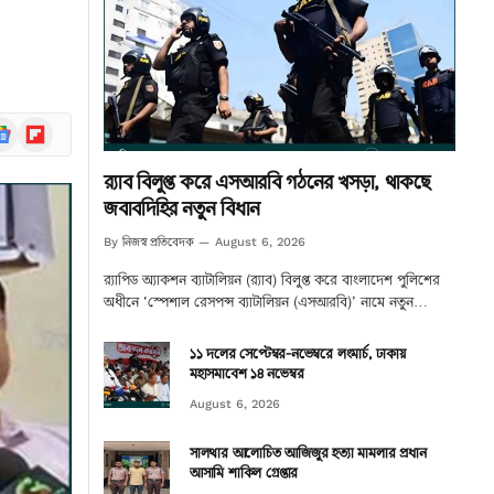
ogle
Flipboard
ews
র‌্যাব বিলুপ্ত করে এসআরবি গঠনের খসড়া, থাকছে
জবাবদিহির নতুন বিধান
নিজস্ব প্রতিবেদক
By
August 6, 2026
র‌্যাপিড অ্যাকশন ব্যাটালিয়ন (র‌্যাব) বিলুপ্ত করে বাংলাদেশ পুলিশের
অধীনে ‘স্পেশাল রেসপন্স ব্যাটালিয়ন (এসআরবি)’ নামে নতুন…
১১ দলের সেপ্টেম্বর-নভেম্বরে লংমার্চ, ঢাকায়
মহাসমাবেশ ১৪ নভেম্বর
August 6, 2026
সালথার আলোচিত আজিজুর হত্যা মামলার প্রধান
আসামি শাকিল গ্রেপ্তার