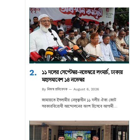
১১ দলের সেপ্টেম্বর-নভেম্বরে লংমার্চ, ঢাকায়
মহাসমাবেশ ১৪ নভেম্বর
নিজস্ব প্রতিবেদক
By
August 6, 2026
জামায়াতে ইসলামীর নেতৃত্বাধীন ১১ দলীয় ঐক্য জোট
সরকারবিরোধী আন্দোলনের অংশ হিসেবে আগামী…