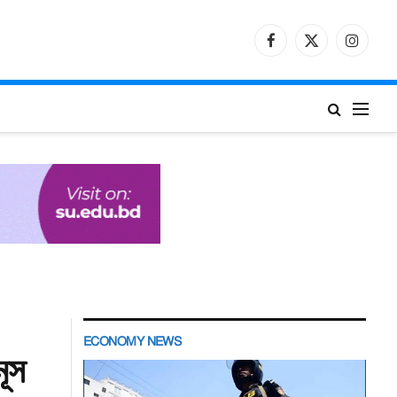
Facebook
X
Instagr
(Twitter)
ECONOMY NEWS
নূস