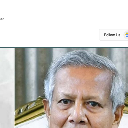
ead
Go
Follow Us
N