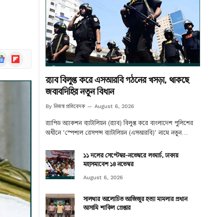
ogle
Flipboard
ews
র‌্যাব বিলুপ্ত করে এসআরবি গঠনের খসড়া, থাকছে
জবাবদিহির নতুন বিধান
নিজস্ব প্রতিবেদক
By
August 6, 2026
র‌্যাপিড অ্যাকশন ব্যাটালিয়ন (র‌্যাব) বিলুপ্ত করে বাংলাদেশ পুলিশের
অধীনে ‘স্পেশাল রেসপন্স ব্যাটালিয়ন (এসআরবি)’ নামে নতুন…
১১ দলের সেপ্টেম্বর-নভেম্বরে লংমার্চ, ঢাকায়
মহাসমাবেশ ১৪ নভেম্বর
August 6, 2026
সালথার আলোচিত আজিজুর হত্যা মামলার প্রধান
আসামি শাকিল গ্রেপ্তার