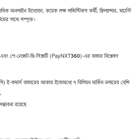
াধিক অনলাইন উদ্যোক্তা, কয়েক লক্ষ লজিস্টিকস কর্মী, ফ্রিল্যান্সার, মার্চেন্ট
েমের সাথে সম্পৃক্ত।
) এবং পে-নেক্সট-থ্রি-সিক্সটি (PayNXT360)-এর বাজার বিশ্লেষণ
-সি) ই-কমার্স বাজারের আকার ইতোমধ্যে ৭ বিলিয়ন মার্কিন ডলারের বেশি
%
ম্ভাবনা রয়েছে
: