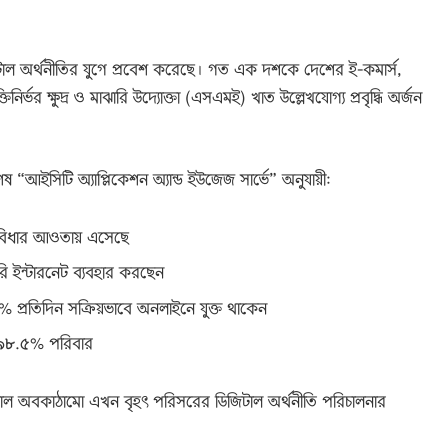
জিটাল অর্থনীতির যুগে প্রবেশ করেছে। গত এক দশকে দেশের ই-কমার্স,
িনির্ভর ক্ষুদ্র ও মাঝারি উদ্যোক্তা (এসএমই) খাত উল্লেখযোগ্য প্রবৃদ্ধি অর্জন
ষ “আইসিটি অ্যাপ্লিকেশন অ্যান্ড ইউজেজ সার্ভে” অনুযায়ী:
বিধার আওতায় এসেছে
ি ইন্টারনেট ব্যবহার করছেন
.৪% প্রতিদিন সক্রিয়ভাবে অনলাইনে যুক্ত থাকেন
য় ৯৮.৫% পরিবার
জিটাল অবকাঠামো এখন বৃহৎ পরিসরের ডিজিটাল অর্থনীতি পরিচালনার