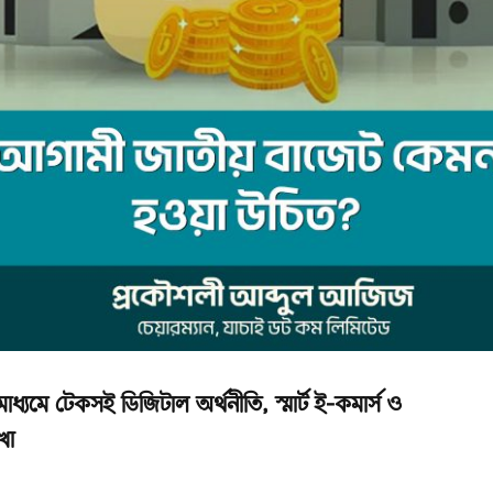
মাধ্যমে টেকসই ডিজিটাল অর্থনীতি, স্মার্ট ই-কমার্স ও
খা