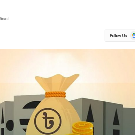
 Read
Go
Follow Us
N