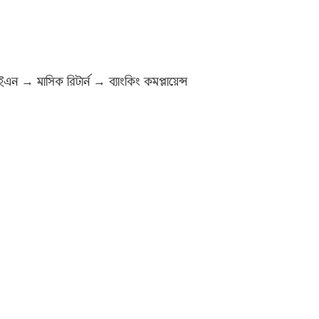
ন → মাসিক রিটার্ন → ব্যাংকিং কমপ্লায়েন্স