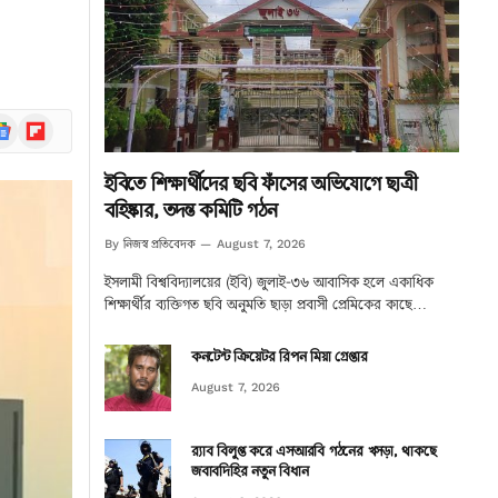
ogle
Flipboard
ews
ইবিতে শিক্ষার্থীদের ছবি ফাঁসের অভিযোগে ছাত্রী
বহিষ্কার, তদন্ত কমিটি গঠন
নিজস্ব প্রতিবেদক
By
August 7, 2026
ইসলামী বিশ্ববিদ্যালয়ের (ইবি) জুলাই-৩৬ আবাসিক হলে একাধিক
শিক্ষার্থীর ব্যক্তিগত ছবি অনুমতি ছাড়া প্রবাসী প্রেমিকের কাছে…
কনটেন্ট ক্রিয়েটর রিপন মিয়া গ্রেপ্তার
August 7, 2026
র‌্যাব বিলুপ্ত করে এসআরবি গঠনের খসড়া, থাকছে
জবাবদিহির নতুন বিধান