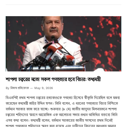
শাপলা চত্বরের মতো সকল গণহত্যার হবে বিচার: তথ্যমন্ত্রী
নিজস্ব প্রতিবেদক
By
May 9, 2026
বিএনপিই প্রথম শাপলা চত্বরের হত্যাকাণ্ডকে গণহত্যা হিসেবে স্বীকৃতি দিয়েছিল বলে মন্তব্য
করেছেন তথ্যমন্ত্রী জহির উদ্দিন স্বপন। তিনি বলেন, এ ধরনের গণহত্যার বিচার নিশ্চিতে
বর্তমান সরকার কাজ করে যাচ্ছে। শুক্রবার (৮ মে) জাতীয় জাদুঘর মিলনায়তনে শাপলা
চত্বরের শহিদদের স্মরণে আয়োজিত এক আলোচনা সভায় প্রধান অতিথির বক্তব্যে তিনি
এসব কথা বলেন। তথ্যমন্ত্রী বলেন, বর্তমান সরকারের জাতীয় সংসদের প্রথম দিনেই
শাপলা গণহত্যার শহিদদের স্মরণ করা হয়েছে এবং দায়ীদের বিচারের আওতায় আনার