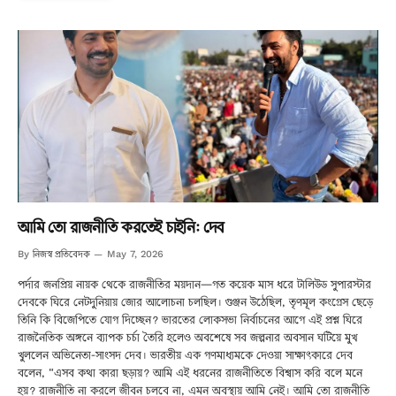
আমি তো রাজনীতি করতেই চাইনি: দেব
নিজস্ব প্রতিবেদক
By
May 7, 2026
পর্দার জনপ্রিয় নায়ক থেকে রাজনীতির ময়দান—গত কয়েক মাস ধরে টালিউড সুপারস্টার
দেবকে ঘিরে নেটদুনিয়ায় জোর আলোচনা চলছিল। গুঞ্জন উঠেছিল, তৃণমূল কংগ্রেস ছেড়ে
তিনি কি বিজেপিতে যোগ দিচ্ছেন? ভারতের লোকসভা নির্বাচনের আগে এই প্রশ্ন ঘিরে
রাজনৈতিক অঙ্গনে ব্যাপক চর্চা তৈরি হলেও অবশেষে সব জল্পনার অবসান ঘটিয়ে মুখ
খুললেন অভিনেতা-সাংসদ দেব। ভারতীয় এক গণমাধ্যমকে দেওয়া সাক্ষাৎকারে দেব
বলেন, “এসব কথা কারা ছড়ায়? আমি এই ধরনের রাজনীতিতে বিশ্বাস করি বলে মনে
হয়? রাজনীতি না করলে জীবন চলবে না, এমন অবস্থায় আমি নেই। আমি তো রাজনীতি