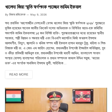
খালেদা জিয়া স্মৃতি স্বর্ণপদক পাচ্ছেন তামিম ইকবাল
নিজস্ব প্রতিবেদক
By
May 9, 2026
সদ্য প্রবর্তিত ‘আপোষহীন দেশনেত্রী বেগম খালেদা জিয়া স্মৃতি স্বর্ণপদক ২০২৬’ পুরস্কারে
ভূষিত হয়েছেন সাবেক জাতীয় ক্রিকেট দলের অধিনায়ক ও বিসিবির অ্যাড-হক কমিটির
সভাপতি তামিম ইকবালসহ ১৫ জন বিশিষ্ট ব্যক্তি। পুরস্কারপ্রাপ্তদের মধ্যে রয়েছেন স্থানীয়
সরকার, পল্লী উন্নয়ন ও সমবায় মন্ত্রী এবং বিএনপি মহাসচিব মির্জা ফখরুল ইসলাম
আলমগীর, বিদ্যুৎ, জ্বালানি ও খনিজ সম্পদ মন্ত্রী ইকবাল হাসান মাহমুদ টুকু, মহিলা ও শিশু
বিষয়ক মন্ত্রী ডা. এ জেড এম জাহিদ হোসেন, প্রধানমন্ত্রীর উপদেষ্টা ইসমাইল জবিউল্লাহ, যুব
ও ক্রীড়া প্রতিমন্ত্রী আমিনুল হক, প্রধানমন্ত্রীর উপদেষ্টা মাহদী আমিন, বাংলাদেশ সংবাদ
সংস্থার (বাসস) ব্যবস্থাপনা পরিচালক ও প্রধান সম্পাদক কামাল উদ্দিন সবুজ, ‘মায়ের
ডাক’-এর সংগঠক সানজিদা ইসলাম তুলী, সাহিত্যিক…
READ MORE