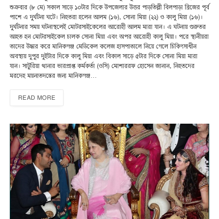
শুক্রবার (৮ মে) সকাল সাড়ে ১০টার দিকে উপজেলার উত্তর পাড়তিল্লী বিলপাড়া ব্রিজের পূর্ব
পাশে এ দুর্ঘটনা ঘটে। নিহতরা হলেন আলম (১৬), সোনা মিয়া (২২) ও কালু মিয়া (১৬)।
দুর্ঘটনার সময় ঘটনাস্থলেই মোটরসাইকেলের আরোহী আলম মারা যান। এ ঘটনায় গুরুতর
আহত হন মোটরসাইকেল চালক সোনা মিয়া এবং অপর আরোহী কালু মিয়া। পরে স্থানীয়রা
তাদের উদ্ধার করে মানিকগঞ্জ মেডিকেল কলেজ হাসপাতালে নিয়ে গেলে চিকিৎসাধীন
অবস্থায় দুপুর দুইটার দিকে কালু মিয়া এবং বিকাল সাড়ে ৫টার দিকে সোনা মিয়া মারা
যান। সাটুরিয়া থানার ভারপ্রাপ্ত কর্মকর্তা (ওসি) মোশাররফ হোসেন জানান, নিহতদের
মরদেহ ময়নাতদন্তের জন্য মানিকগঞ্জ…
READ MORE