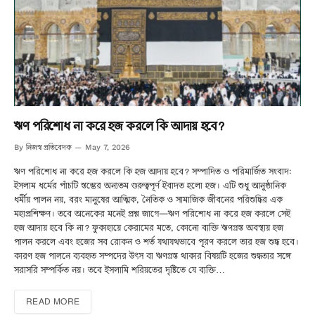
ঋণ পরিশোধ না করে হজ করলে কি আদায় হবে?
নিজস্ব প্রতিবেদক
By
May 7, 2026
ঋণ পরিশোধ না করে হজ করলে কি হজ আদায় হবে? সম্পাদিত ও পরিমার্জিত সংবাদ:
ইসলাম ধর্মের পাঁচটি স্তম্ভের অন্যতম গুরুত্বপূর্ণ ইবাদত হলো হজ। এটি শুধু আনুষ্ঠানিক
ধর্মীয় পালন নয়, বরং মানুষের আত্মিক, নৈতিক ও সামাজিক জীবনের পরিশুদ্ধির এক
মহাপ্রশিক্ষণ। তবে অনেকের মনেই প্রশ্ন জাগে—ঋণ পরিশোধ না করে হজ করলে সেই
হজ আদায় হবে কি না? ফুকাহায়ে কেরামের মতে, কোনো ব্যক্তি ঋণগ্রস্ত অবস্থায় হজ
পালন করলে এবং হজের সব রোকন ও শর্ত যথাযথভাবে পূরণ করলে তার হজ শুদ্ধ হবে।
কারণ হজ পালনে ব্যবহৃত সম্পদের উৎস বা ঋণগ্রস্ত থাকার বিষয়টি হজের শুদ্ধতার সঙ্গে
সরাসরি সম্পর্কিত নয়। তবে ইসলামি শরিয়তের দৃষ্টিতে যে ব্যক্তি…
READ MORE