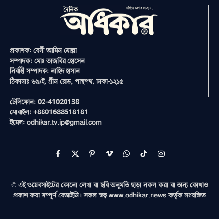
প্রকাশক: বেনী আমিন মোল্লা
সম্পাদক: মোঃ তাজবির হোসেন
নির্বাহী সম্পাদক: নাহিদ হাসান
ঠিকানাঃ ৬৯/ই, গ্রীন রোড, পান্থপথ, ঢাকা-১২১৫
টেলিফোন: 02-41020138
মোবাইল: +8801688518181
ইমেল: odhikar.tv.ip@gmail.com
Facebook
X
Pinterest
Vimeo
WhatsApp
TikTok
Instagram
(Twitter)
© এই ওয়েবসাইটের কোনো লেখা বা ছবি অনুমতি ছাড়া নকল করা বা অন্য কোথাও
প্রকাশ করা সম্পূর্ণ বেআইনি। সকল স্বত্ব www.odhikar.news কর্তৃক সংরক্ষিত