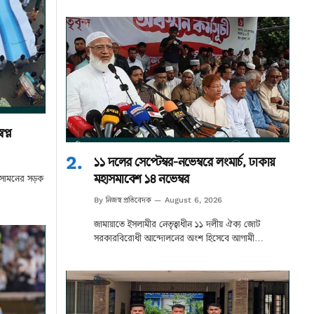
প্ন
১১ দলের সেপ্টেম্বর-নভেম্বরে লংমার্চ, ঢাকায়
মহাসমাবেশ ১৪ নভেম্বর
র সামনের সড়ক
নিজস্ব প্রতিবেদক
By
August 6, 2026
জামায়াতে ইসলামীর নেতৃত্বাধীন ১১ দলীয় ঐক্য জোট
সরকারবিরোধী আন্দোলনের অংশ হিসেবে আগামী…