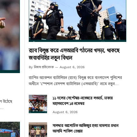
র‌্যাব বিলুপ্ত করে এসআরবি গঠনের খসড়া, থাকছে
জবাবদিহির নতুন বিধান
নিজস্ব প্রতিবেদক
By
August 6, 2026
র‌্যাপিড অ্যাকশন ব্যাটালিয়ন (র‌্যাব) বিলুপ্ত করে বাংলাদেশ পুলিশের
অধীনে ‘স্পেশাল রেসপন্স ব্যাটালিয়ন (এসআরবি)’ নামে নতুন…
১১ দলের সেপ্টেম্বর-নভেম্বরে লংমার্চ, ঢাকায়
োগ উঠেছে
মহাসমাবেশ ১৪ নভেম্বর
ার…
August 6, 2026
সালথার আলোচিত আজিজুর হত্যা মামলার প্রধান
আসামি শাকিল গ্রেপ্তার