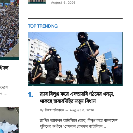
August 6, 2026
TOP TRENDING
িধিদল
লাদেশে
র‌্যাব বিলুপ্ত করে এসআরবি গঠনের খসড়া,
্দে।…
থাকছে জবাবদিহির নতুন বিধান
নিজস্ব প্রতিবেদক
By
August 6, 2026
র‌্যাপিড অ্যাকশন ব্যাটালিয়ন (র‌্যাব) বিলুপ্ত করে বাংলাদেশ
পুলিশের অধীনে ‘স্পেশাল রেসপন্স ব্যাটালিয়ন…